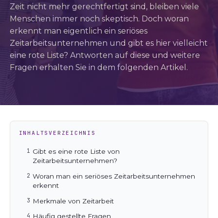
Zeit nicht mehr gerechtfertigt sind, bleiben viele
Menschen immer noch skeptisch. Doch woran
erkennt man eigentlich ein seriöses
Zeitarbeitsunternehmen und gibt es hier vielleicht
eine rote Liste? Antworten auf diese und weitere
Fragen erhalten Sie in dem folgenden Artikel.
INHALTSVERZEICHNIS
Gibt es eine rote Liste von
Zeitarbeitsunternehmen?
Woran man ein seriöses Zeitarbeitsunternehmen
erkennt
Merkmale von Zeitarbeit
Häufig gestellte Fragen