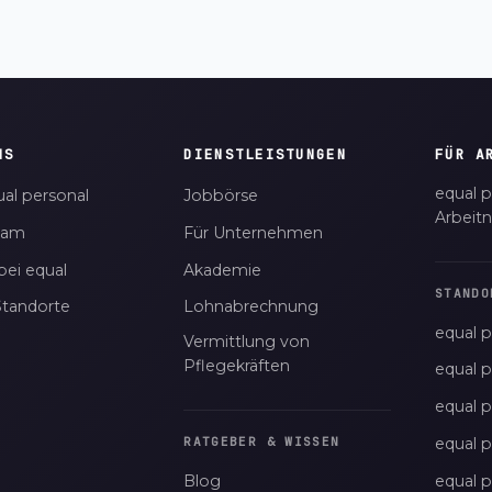
NS
DIENSTLEISTUNGEN
FÜR A
equal p
al personal
Jobbörse
Arbeit
eam
Für Unternehmen
bei equal
Akademie
STANDO
Standorte
Lohnabrechnung
equal p
Vermittlung von
Pflegekräften
equal 
equal 
equal p
RATGEBER & WISSEN
Blog
equal 