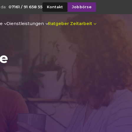
 da:
07161 / 91 658 55
Kontakt
Jobbörse
te
Dienstleistungen
Ratgeber Zeitarbeit
ge