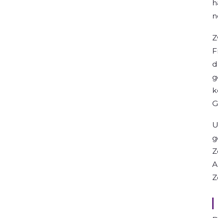
h
n
Z
F
d
g
k
G
U
g
Z
A
Z