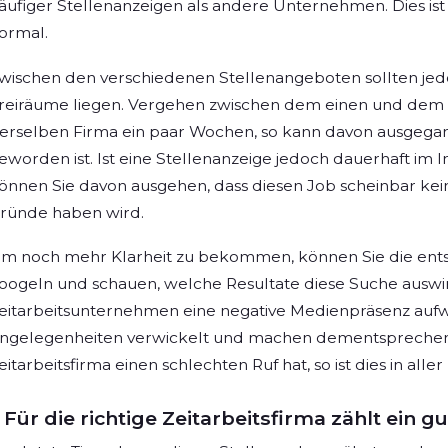
äufiger Stellenanzeigen als andere Unternehmen. Dies ist
ormal.
wischen den verschiedenen Stellenangeboten sollten je
reiräume liegen. Vergehen zwischen dem einen und dem 
erselben Firma ein paar Wochen, so kann davon ausgegang
eworden ist. Ist eine Stellenanzeige jedoch dauerhaft im In
önnen Sie davon ausgehen, dass diesen Job scheinbar kei
ründe haben wird.
m noch mehr Klarheit zu bekommen, können Sie die ents
oogeln und schauen, welche Resultate diese Suche auswirft.
eitarbeitsunternehmen eine negative Medienpräsenz aufweise
ngelegenheiten verwickelt und machen dementsprechend
eitarbeitsfirma einen schlechten Ruf hat, so ist dies in all
Für die richtige Zeitarbeitsfirma zählt ein 