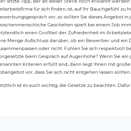
er letzte Tipp, der an dieser Stelle noch erwähnt werden so
eitarbeitsfirma für sich finden, ist, auf Ihr Bauchgefühl zu
ewerbungsgespräch vor, so sollten Sie dieses Angebot i
wischenmenschliche Geschehen spielt bei einem Job imm
etztendlich einen Großteil der Zufriedenheit im Arbeitsleb
ine Menge Aufschluss darüber, ob ein Bewerber und ein 
usammenpassen oder nicht. Fühlen Sie sich respektvoll 
orgesetzte beim Gespräch auf Augenhöhe? Wenn Sie ein 
enannten Kriterien erfüllt sind, dann liegt Ihnen mit große
obangebot vor, dass Sie sich nicht entgehen lassen sollten.
etztlich ist es auch wichtig, die Gesetze zu beachten. Dafür