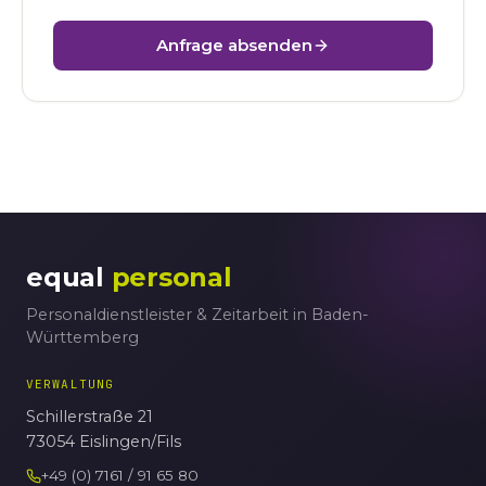
Anfrage absenden
equal
personal
Personaldienstleister & Zeitarbeit in Baden-
Württemberg
VERWALTUNG
Schillerstraße 21
73054 Eislingen/Fils
+49 (0) 7161 / 91 65 80