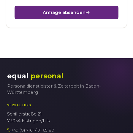
Anfrage absenden
equal
personal
Personaldienstleister & Zeitarbeit in Baden-
Württemberg
VERWALTUNG
Schillerstraße 21
73054 Eislingen/Fils
+49 (0) 7161 / 91 65 80