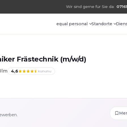
Wir sind gerne für Sie da:
07161
equal personal
Standorte
Dien
ker Frästechnik (m/w/d)
Ulm
4,6
kununu
Me
bewerben.