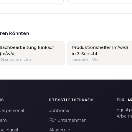
ieren könnten
Sachbearbeitung Einkauf
Produktionshelfer (m/w/d)
(m/w/d)
in 3-Schicht
Oberkochen · Ulm
Neresheim · Ulm
NS
DIENSTLEISTUNGEN
FÜR A
equal p
al personal
Jobbörse
Arbeit
eam
Für Unternehmen
bei equal
Akademie