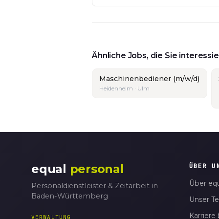
Ähnliche Jobs, die Sie interess
Maschinenbediener (m/w/d)
Heidenheim · Ulm
equal
personal
ÜBER U
Über equ
Personaldienstleister & Zeitarbeit in
Baden-Württemberg
Unser T
Karriere 
VERWALTUNG