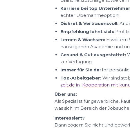
Branchenzuschläge sowie ver
Karriere bei top Unternehmen
echter Übernahmeoption!
Diskret & Vertrauensvoll:
Anon
Empfehlung lohnt sich:
Profit
Lernen & Wachsen:
Erweitern S
hauseigenen Akademie und uns
Gesund & Gut ausgestattet:
W
zur Verfügung.
Immer für Sie da:
Ihr persönlic
Top-Arbeitgeber:
Wir sind sto
zeit.de in Kooperation mit ku
Über uns:
Als Spezialist für gewerbliche, ka
was sich im Bereich der Jobsuche
Interessiert?
Dann zögern Sie nicht und bewerbe