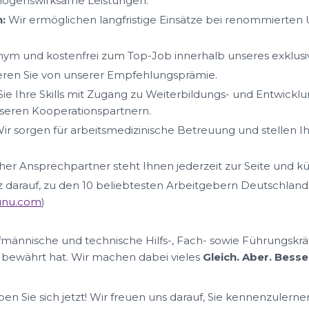
mögenswirksame Leistungen.
:
Wir ermöglichen langfristige Einsätze bei renommierte
ym und kostenfrei zum Top-Job innerhalb unseres exklus
ieren Sie von unserer Empfehlungsprämie.
ie Ihre Skills mit Zugang zu Weiterbildungs- und Entwickl
eren Kooperationspartnern.
ir sorgen für arbeitsmedizinische Betreuung und stellen I
her Ansprechpartner steht Ihnen jederzeit zur Seite und k
lz darauf, zu den 10 beliebtesten Arbeitgebern Deutschland
nunu.com
)
ufmännische und technische Hilfs-, Fach- sowie Führungskrä
 bewährt hat. Wir machen dabei vieles
Gleich. Aber. Besse
n Sie sich jetzt! Wir freuen uns darauf, Sie kennenzulerne