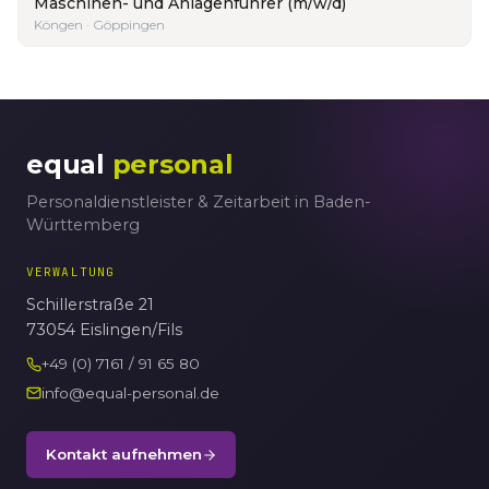
Maschinen- und Anlagenführer (m/w/d)
Köngen · Göppingen
equal
personal
Personaldienstleister & Zeitarbeit in Baden-
Württemberg
VERWALTUNG
Schillerstraße 21
73054 Eislingen/Fils
+49 (0) 7161 / 91 65 80
info@equal-personal.de
Kontakt aufnehmen