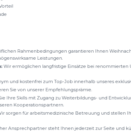
orteil
ude
iflichen Rahmenbedingungen garantieren Ihnen Weihnacht
mögenswirksame Leistungen.
:
Wir ermöglichen langfristige Einsätze bei renommierte
ym und kostenfrei zum Top-Job innerhalb unseres exklus
ieren Sie von unserer Empfehlungsprämie.
ie Ihre Skills mit Zugang zu Weiterbildungs- und Entwickl
eren Kooperationspartnern.
ir sorgen für arbeitsmedizinische Betreuung und stellen I
her Ansprechpartner steht Ihnen jederzeit zur Seite und k