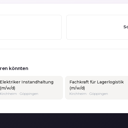
Sc
ieren könnten
Elektriker Instandhaltung
Fachkraft für Lagerlogistik
(m/w/d)
(m/w/d)
Kirchheim · Göppingen
Kirchheim · Göppingen