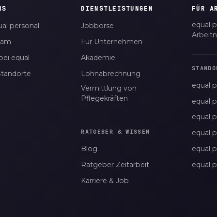
NS
DIENSTLEISTUNGEN
FÜR A
equal p
al personal
Jobbörse
Arbeit
eam
Für Unternehmen
bei equal
Akademie
STANDO
Standorte
Lohnabrechnung
equal p
Vermittlung von
Pflegekräften
equal 
equal 
equal p
RATGEBER & WISSEN
Blog
equal 
Ratgeber Zeitarbeit
equal 
Karriere & Job