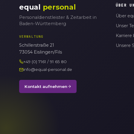
equal
personal
ÜBER U
Über equ
Personaldienstleister & Zeitarbeit in
Baden-Württemberg
Unser T
Karriere 
VERWALTUNG
Schillerstraße 21
Unsere 
73054 Eislingen/Fils
+49 (0) 7161 / 91 65 80
info@equal-personal.de
Kontakt aufnehmen