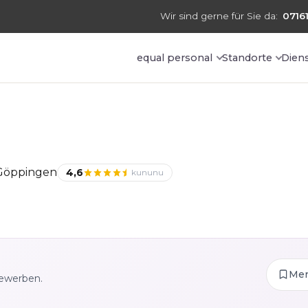
Wir sind gerne für Sie da:
07161
equal personal
Standorte
Dien
 Göppingen
4,6
kununu
Me
bewerben.