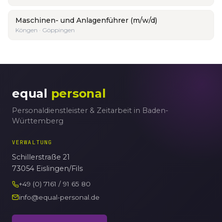
Maschinen- und Anlagenführer (m/w/d)
Köngen · Göppingen
equal
personal
Personaldienstleister & Zeitarbeit in Baden-
Württemberg
VERWALTUNG
Schillerstraße 21
73054 Eislingen/Fils
+49 (0) 7161 / 91 65 80
info@equal-personal.de