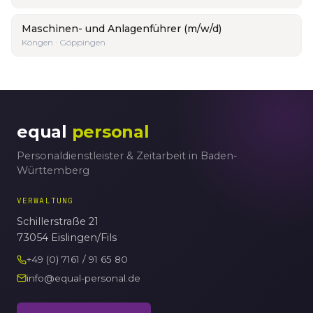
Maschinen- und Anlagenführer (m/w/d)
Köngen · Göppingen
equal
personal
Personaldienstleister & Zeitarbeit in Baden-
Württemberg
VERWALTUNG
Schillerstraße 21
73054 Eislingen/Fils
+49 (0) 7161 / 91 65 80
info@equal-personal.de