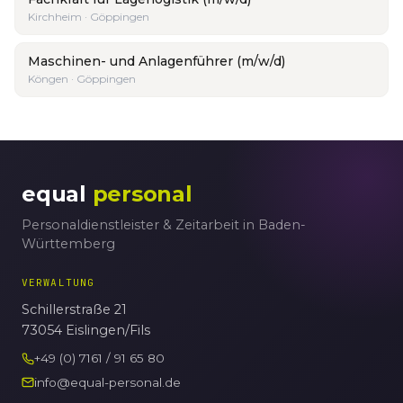
Kirchheim · Göppingen
Maschinen- und Anlagenführer (m/w/d)
Köngen · Göppingen
equal
personal
Personaldienstleister & Zeitarbeit in Baden-
Württemberg
VERWALTUNG
Schillerstraße 21
73054 Eislingen/Fils
+49 (0) 7161 / 91 65 80
info@equal-personal.de