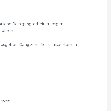
liche Reinigungsarbeit erledigen
hführen
ausgeben, Gang zum Kiosk, Friseurtermin
e
rbeit