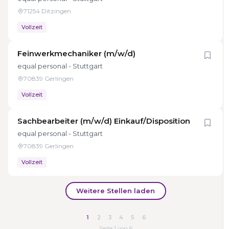
71254 Ditzingen
Vollzeit
Feinwerkmechaniker (m/w/d)
equal personal - Stuttgart
70839 Gerlingen
Vollzeit
Sachbearbeiter (m/w/d) Einkauf/Disposition
equal personal - Stuttgart
70839 Gerlingen
Vollzeit
Weitere Stellen laden
1
2
3
4
5
6
Seite 1 von 6