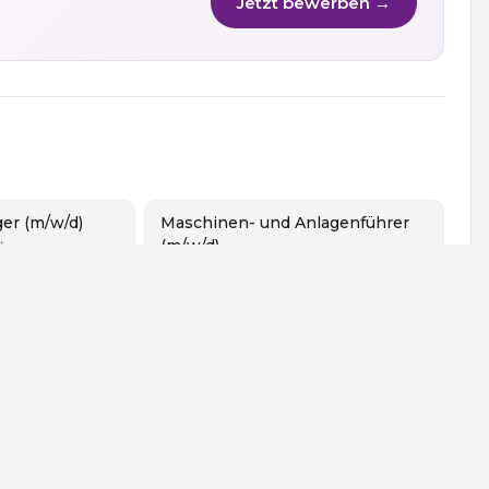
Jetzt bewerben →
ger (m/w/d)
Maschinen- und Anlagenführer
t
(m/w/d)
Sachsenheim · Stuttgart
lm
·
Winnenden