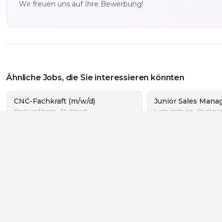
Wir freuen uns auf Ihre Bewerbung!
Ähnliche Jobs, die Sie interessieren könnten
CNC-Fachkraft (m/w/d)
Junior Sales Mana
Kornwestheim · Stuttgart
Ludwigsburg · Stuttgar
Verwaltungsfachangestellter
(m/w/d) / Bürokraft (m/w/d)
Stuttgart · Stuttgart
ndort:
Alle
·
Aalen
·
Göppingen
·
Schorndorf
·
Stuttgart
·
U