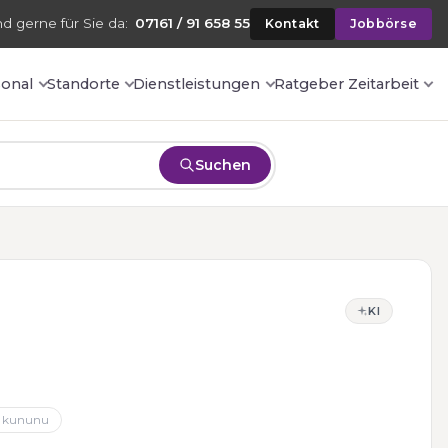
nd gerne für Sie da:
07161 / 91 658 55
Kontakt
Jobbörse
sonal
Standorte
Dienstleistungen
Ratgeber Zeitarbeit
Suchen
KI
kununu