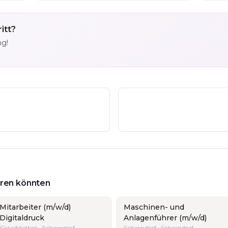
itt?
ng!
ieren könnten
Mitarbeiter (m/w/d)
Maschinen- und
Digitaldruck
Anlagenführer (m/w/d)
Geradstetten · Schorndorf
Schorndorf · Schorndorf