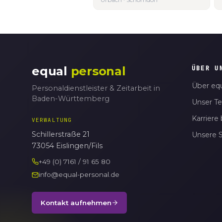
equal
personal
ÜBER U
Über equ
Personaldienstleister & Zeitarbeit in
Baden-Württemberg
Unser T
Karriere 
VERWALTUNG
Schillerstraße 21
Unsere 
73054 Eislingen/Fils
+49 (0) 7161 / 91 65 80
info@equal-personal.de
Kontakt aufnehmen