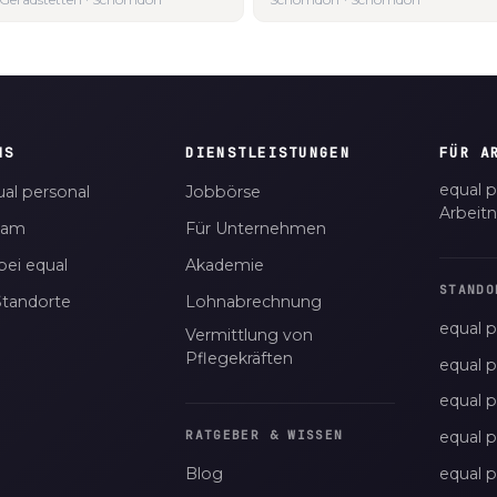
NS
DIENSTLEISTUNGEN
FÜR A
equal p
al personal
Jobbörse
Arbeit
eam
Für Unternehmen
bei equal
Akademie
STANDO
Standorte
Lohnabrechnung
equal p
Vermittlung von
Pflegekräften
equal 
equal 
equal p
RATGEBER & WISSEN
Blog
equal 