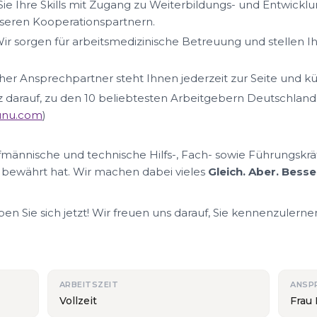
ie Ihre Skills mit Zugang zu Weiterbildungs- und Entwickl
eren Kooperationspartnern.
ir sorgen für arbeitsmedizinische Betreuung und stellen I
her Ansprechpartner steht Ihnen jederzeit zur Seite und k
lz darauf, zu den 10 beliebtesten Arbeitgebern Deutschland
nunu.com
)
ufmännische und technische Hilfs-, Fach- sowie Führungskrä
 bewährt hat. Wir machen dabei vieles
Gleich. Aber. Besse
n Sie sich jetzt! Wir freuen uns darauf, Sie kennenzulerne
ARBEITSZEIT
ANSP
Vollzeit
Frau