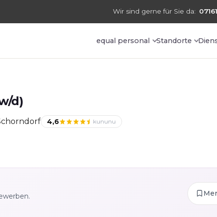
Wir sind gerne für Sie da:
07161
equal personal
Standorte
Dien
w/d)
Schorndorf
4,6
kununu
Me
bewerben.