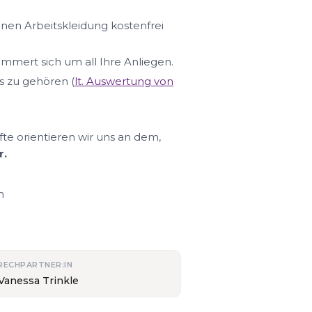
hnen Arbeitskleidung kostenfrei
ümmert sich um all Ihre Anliegen.
s zu gehören (
lt. Auswertung von
fte orientieren wir uns an dem,
r.
n
RECHPARTNER:IN
 Vanessa Trinkle