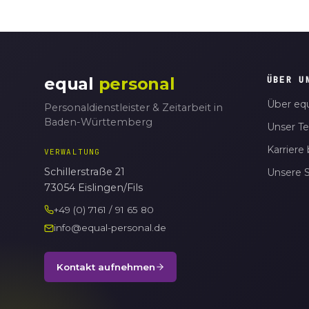
equal
personal
ÜBER U
Über equ
Personaldienstleister & Zeitarbeit in
Baden-Württemberg
Unser T
Karriere 
VERWALTUNG
Schillerstraße 21
Unsere 
73054 Eislingen/Fils
+49 (0) 7161 / 91 65 80
info@equal-personal.de
Kontakt aufnehmen