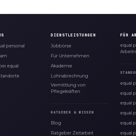
NS
DIENSTLEISTUNGEN
FÜR A
equal p
al personal
Jobbörse
Arbeit
eam
Für Unternehmen
bei equal
Akademie
STANDO
Standorte
Lohnabrechnung
equal p
Vermittlung von
Pflegekräften
equal 
equal 
equal p
RATGEBER & WISSEN
Blog
equal 
Ratgeber Zeitarbeit
equal 