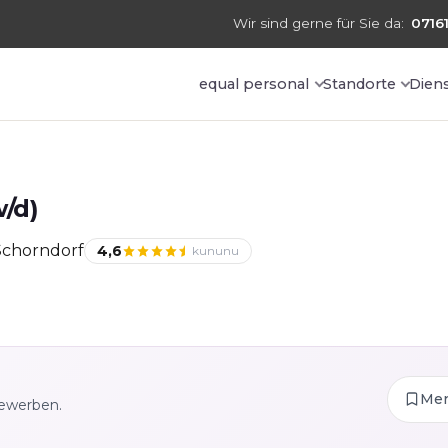
Wir sind gerne für Sie da:
07161
equal personal
Standorte
Dien
/d)
Schorndorf
4,6
kununu
Me
bewerben.