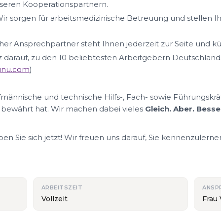
eren Kooperationspartnern.
ir sorgen für arbeitsmedizinische Betreuung und stellen I
her Ansprechpartner steht Ihnen jederzeit zur Seite und k
lz darauf, zu den 10 beliebtesten Arbeitgebern Deutschland
nunu.com
)
ufmännische und technische Hilfs-, Fach- sowie Führungskrä
 bewährt hat. Wir machen dabei vieles
Gleich. Aber. Besse
n Sie sich jetzt! Wir freuen uns darauf, Sie kennenzulerne
ARBEITSZEIT
ANSP
Vollzeit
Frau