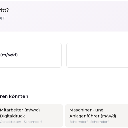
itt?
ng!
 (m/w/d)
ieren könnten
Mitarbeiter (m/w/d)
Maschinen- und
Digitaldruck
Anlagenführer (m/w/d)
Geradstetten · Schorndorf
Schorndorf · Schorndorf