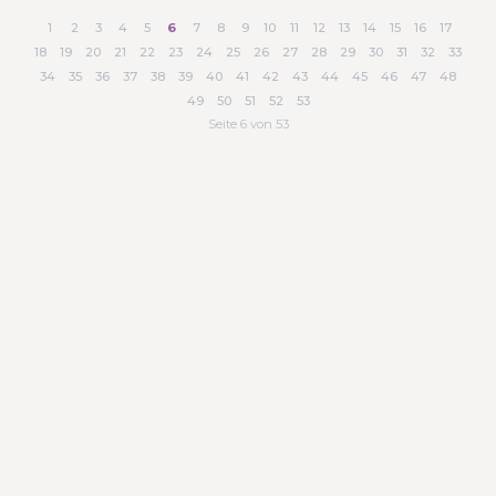
1
2
3
4
5
6
7
8
9
10
11
12
13
14
15
16
17
18
19
20
21
22
23
24
25
26
27
28
29
30
31
32
33
34
35
36
37
38
39
40
41
42
43
44
45
46
47
48
49
50
51
52
53
Seite 6 von 53