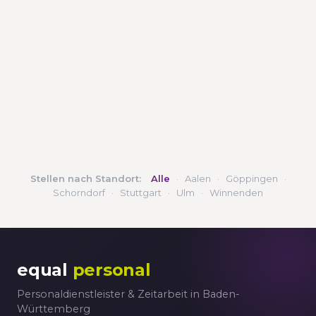
Stellen nach Standort:
Alle
·
Aalen
·
Göppingen
·
Schorndorf
·
Stuttgart
·
Ulm
·
Winnenden
equal
personal
Personaldienstleister & Zeitarbeit in Baden-
Württemberg