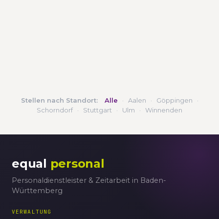
Stellen nach Standort:
Alle
·
Aalen
·
Göppingen
·
Schorndorf
·
Stuttgart
·
Ulm
·
Winnenden
equal
personal
Personaldienstleister & Zeitarbeit in Baden-
Württemberg
VERWALTUNG