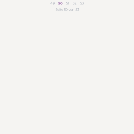
49
50
51
52
53
Seite 50 von 53