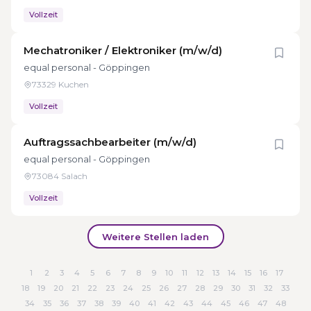
Vollzeit
Mechatroniker / Elektroniker (m/w/d)
equal personal - Göppingen
73329 Kuchen
Vollzeit
Auftragssachbearbeiter (m/w/d)
equal personal - Göppingen
73084 Salach
Vollzeit
Weitere Stellen laden
1
2
3
4
5
6
7
8
9
10
11
12
13
14
15
16
17
18
19
20
21
22
23
24
25
26
27
28
29
30
31
32
33
34
35
36
37
38
39
40
41
42
43
44
45
46
47
48