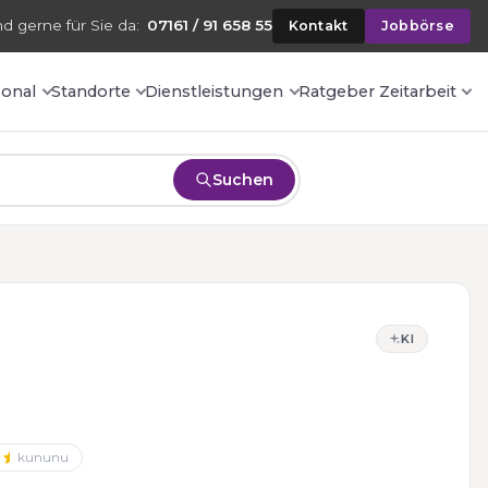
nd gerne für Sie da:
07161 / 91 658 55
Kontakt
Jobbörse
sonal
Standorte
Dienstleistungen
Ratgeber Zeitarbeit
Suchen
KI
kununu