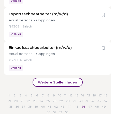
Vollzeit
Exportsachbearbeiter (m/w/d)
equal personal - Göppingen
73084 Salach
Vollzeit
Einkaufssachbearbeiter (m/w/d)
equal personal - Göppingen
73084 Salach
Vollzeit
Weitere Stellen laden
1
2
3
4
5
6
7
8
9
10
11
12
13
14
15
16
17
18
19
20
21
22
23
24
25
26
27
28
29
30
31
32
33
34
35
36
37
38
39
40
41
42
43
44
45
46
47
48
49
50
51
52
53