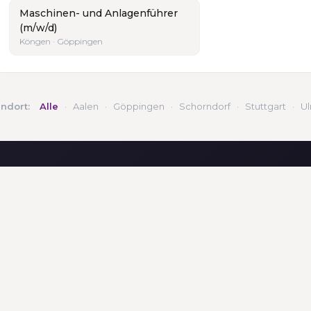
Maschinen- und Anlagenführer
(m/w/d)
Köngen · Göppingen
andort:
Alle
·
Aalen
·
Göppingen
·
Schorndorf
·
Stuttgart
·
U
NS
DIENSTLEISTUNGEN
FÜR A
equal p
al personal
Jobbörse
Arbeit
eam
Für Unternehmen
bei equal
Akademie
STANDO
Standorte
Lohnabrechnung
equal p
Vermittlung von