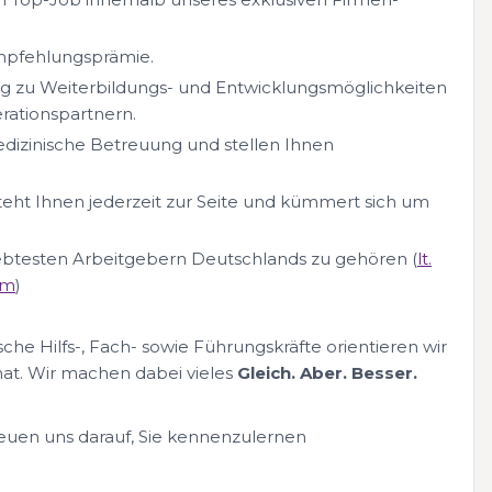
Empfehlungsprämie.
ang zu Weiterbildungs- und Entwicklungsmöglichkeiten
ationspartnern.
edizinische Betreuung und stellen Ihnen
teht Ihnen jederzeit zur Seite und kümmert sich um
liebtesten Arbeitgebern Deutschlands zu gehören (
lt.
om
)
che Hilfs-, Fach- sowie Führungskräfte orientieren wir
at. Wir machen dabei vieles
Gleich. Aber. Besser.
reuen uns darauf, Sie kennenzulernen