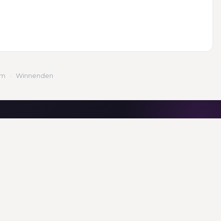
lm
·
Winnenden
RBEITNEHMER
FOLGEN SIE UNS
ersonal für
nehmer
AUSGEZEICHNET
RTE
ersonal Aalen