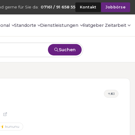
nd gerne für Sie da:
07161 / 91 658 55
Kontakt
Jobbörse
sonal
Standorte
Dienstleistungen
Ratgeber Zeitarbeit
Suchen
KI
kununu