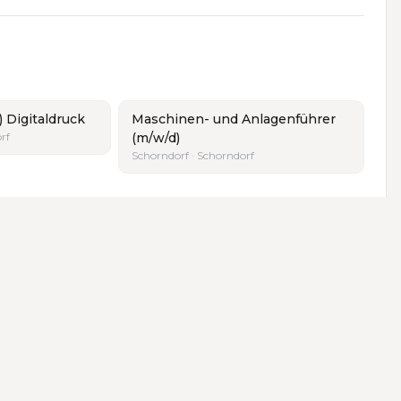
) Digitaldruck
Maschinen- und Anlagenführer
rf
(m/w/d)
Schorndorf · Schorndorf
lm
·
Winnenden