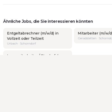
Ähnliche Jobs, die Sie interessieren könnten
Entgeltabrechner (m/w/d) in
Mitarbeiter (m/w/d
Vollzeit oder Teilzeit
Geradstetten · Schorndo
Urbach · Schorndorf
Lagermitarbeiter / Staplerfahrer
(m/w/d)
Schwäbisch Gmünd · Schorndorf
andort:
Alle
·
Aalen
·
Göppingen
·
Schorndorf
·
Stuttgart
·
U