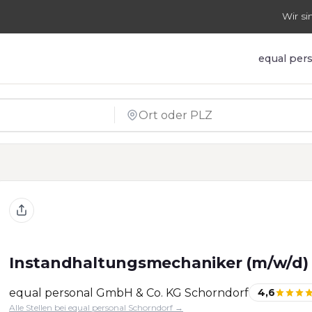
Wir si
equal per
Instandhaltungsmechaniker (m/w/d)
equal personal GmbH & Co. KG Schorndorf
4,6
Alle Stellen bei equal personal Schorndorf →