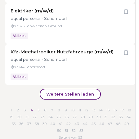
Elektriker (m/w/d)
equal personal - Schorndorf
73525 Schwäbisch Gmünd
Vollzeit
Kfz-Mechatroniker Nutzfahrzeuge (m/w/d)
equal personal - Schorndorf
73614 Schorndorf
Vollzeit
Weitere Stellen laden
1
2
3
4
5
6
7
8
9
10
11
12
13
14
15
16
17
18
19
20
21
22
23
24
25
26
27
28
29
30
31
32
33
34
35
36
37
38
39
40
41
42
43
44
45
46
47
48
49
50
51
52
53
Seite 4 von 53