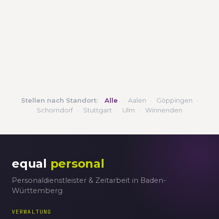
Stellen nach Standort:
Alle
·
Aalen
·
Göppingen
·
Schorndorf
·
Stuttgart
·
Ulm
·
Winnenden
equal
personal
Personaldienstleister & Zeitarbeit in Baden-
Württemberg
VERWALTUNG