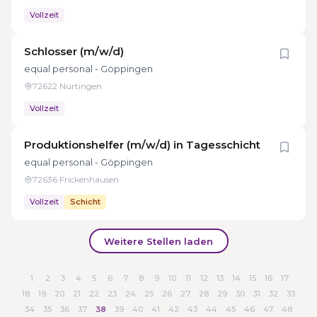
Vollzeit
Schlosser (m/w/d)
equal personal - Göppingen
72622 Nürtingen
Vollzeit
Produktionshelfer (m/w/d) in Tagesschicht
equal personal - Göppingen
72636 Frickenhausen
Vollzeit
Schicht
Weitere Stellen laden
1
2
3
4
5
6
7
8
9
10
11
12
13
14
15
16
17
18
19
20
21
22
23
24
25
26
27
28
29
30
31
32
33
34
35
36
37
38
39
40
41
42
43
44
45
46
47
48