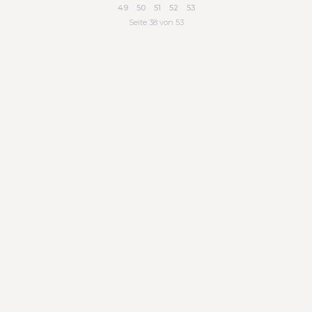
49
50
51
52
53
Seite 38 von 53