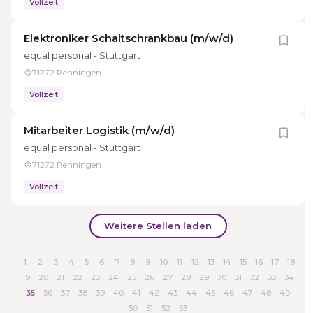
Vollzeit
Elektroniker Schaltschrankbau (m/w/d)
equal personal - Stuttgart
71272 Renningen
Vollzeit
Mitarbeiter Logistik (m/w/d)
equal personal - Stuttgart
71272 Renningen
Vollzeit
Weitere Stellen laden
1
2
3
4
5
6
7
8
9
10
11
12
13
14
15
16
17
18
19
20
21
22
23
24
25
26
27
28
29
30
31
32
33
34
35
36
37
38
39
40
41
42
43
44
45
46
47
48
49
50
51
52
53