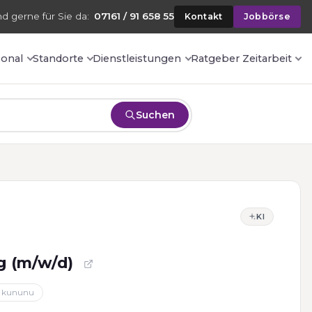
nd gerne für Sie da:
07161 / 91 658 55
Kontakt
Jobbörse
sonal
Standorte
Dienstleistungen
Ratgeber Zeitarbeit
Suchen
KI
g (m/w/d)
kununu