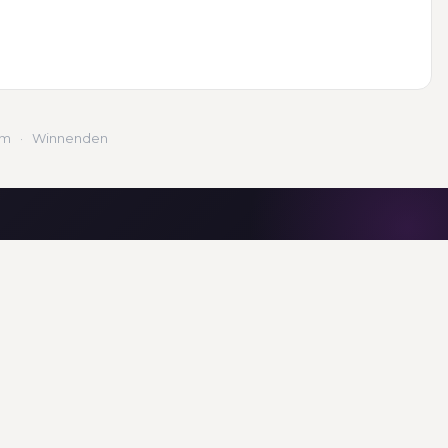
lm
·
Winnenden
RBEITNEHMER
FOLGEN SIE UNS
ersonal für
nehmer
AUSGEZEICHNET
RTE
ersonal Aalen