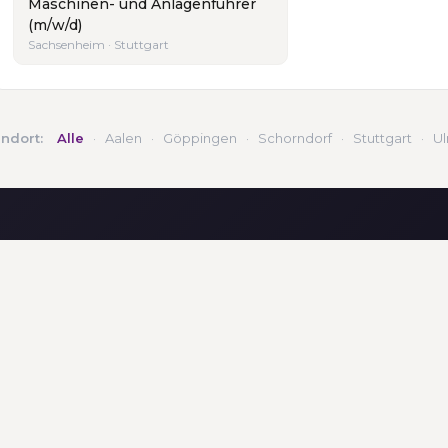
Maschinen- und Anlagenführer
(m/w/d)
Sachsenheim · Stuttgart
andort:
Alle
·
Aalen
·
Göppingen
·
Schorndorf
·
Stuttgart
·
U
NS
DIENSTLEISTUNGEN
FÜR A
equal p
al personal
Jobbörse
Arbeit
eam
Für Unternehmen
bei equal
Akademie
STANDO
Standorte
Lohnabrechnung
equal p
Vermittlung von
Pflegekräften