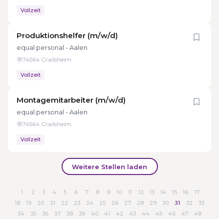
Vollzeit
Produktionshelfer (m/w/d)
equal personal - Aalen
74564 Crailsheim
Vollzeit
Montagemitarbeiter (m/w/d)
equal personal - Aalen
74564 Crailsheim
Vollzeit
Weitere Stellen laden
1
2
3
4
5
6
7
8
9
10
11
12
13
14
15
16
17
18
19
20
21
22
23
24
25
26
27
28
29
30
31
32
33
34
35
36
37
38
39
40
41
42
43
44
45
46
47
48