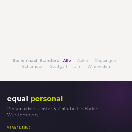
Stellen nach Standort:
Alle
·
Aalen
·
Göppingen
·
Schorndorf
·
Stuttgart
·
Ulm
·
Winnenden
equal
personal
Personaldienstleister & Zeitarbeit in Baden-
Württemberg
VERWALTUNG