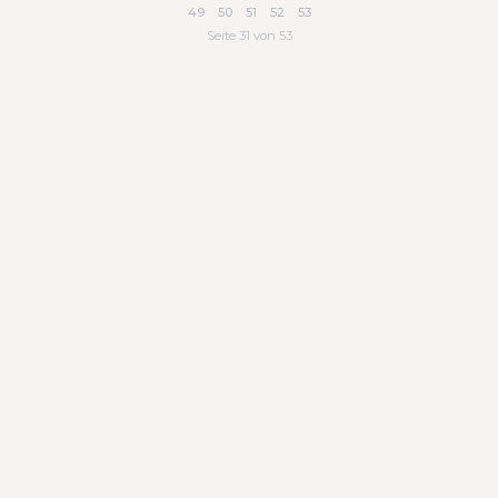
49
50
51
52
53
Seite 31 von 53