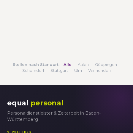
Stellen nach Standort:
Alle
·
Aalen
·
Göppingen
·
Schorndorf
·
Stuttgart
·
Ulm
·
Winnenden
equal
personal
Personaldienstleister & Zeitarbeit in Baden-
Württemberg
VERWALTUNG