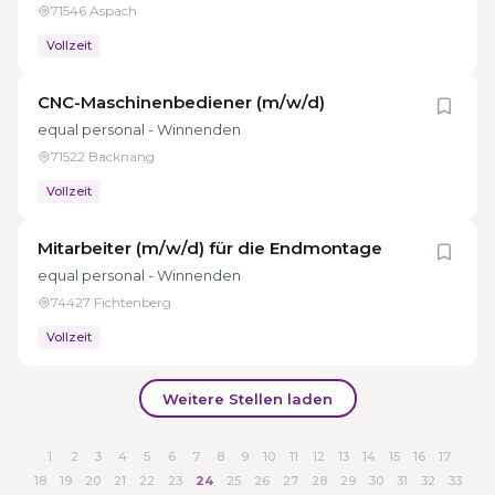
71546 Aspach
Vollzeit
CNC-Maschinenbediener (m/w/d)
equal personal - Winnenden
71522 Backnang
Vollzeit
Mitarbeiter (m/w/d) für die Endmontage
equal personal - Winnenden
74427 Fichtenberg
Vollzeit
Weitere Stellen laden
1
2
3
4
5
6
7
8
9
10
11
12
13
14
15
16
17
18
19
20
21
22
23
24
25
26
27
28
29
30
31
32
33