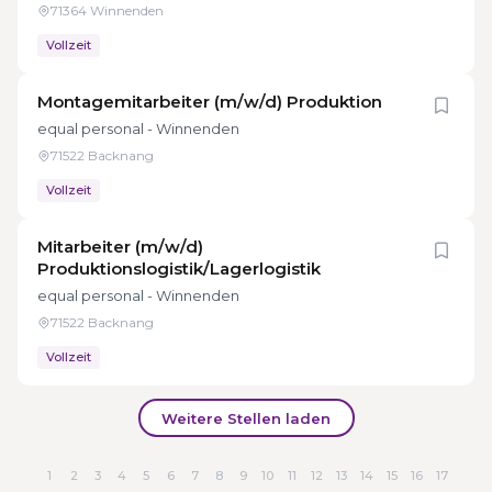
71364 Winnenden
Vollzeit
Montagemitarbeiter (m/w/d) Produktion
equal personal - Winnenden
71522 Backnang
Vollzeit
Mitarbeiter (m/w/d)
Produktionslogistik/Lagerlogistik
equal personal - Winnenden
71522 Backnang
Vollzeit
Weitere Stellen laden
1
2
3
4
5
6
7
8
9
10
11
12
13
14
15
16
17