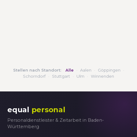
Stellen nach Standort:
Alle
·
Aalen
·
Göppingen
·
Schorndorf
·
Stuttgart
·
Ulm
·
Winnenden
equal
personal
Personaldienstleister & Zeitarbeit in Baden-
Württemberg