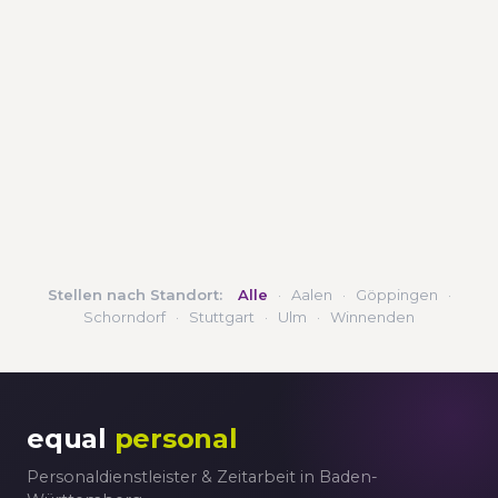
Stellen nach Standort:
Alle
·
Aalen
·
Göppingen
·
Schorndorf
·
Stuttgart
·
Ulm
·
Winnenden
equal
personal
Personaldienstleister & Zeitarbeit in Baden-