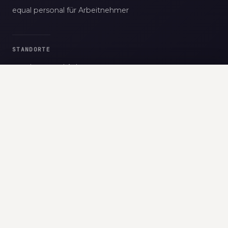
equal personal für Arbeitnehmer
STANDORTE
equal personal Aalen
equal personal Göppingen
equal personal Schorndorf
KI
equal personal Stuttgart
equal personal Ulm
Lagerhelfer / Kommissionierer
equal personal Winnenden
(m/w/d)
equal personal GmbH & Co. KG Ulm
FOLGEN SIE UNS
4,6
kununu
89160 Dornstadt
Vollzeit