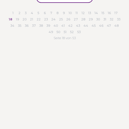
1
2
3
4
5
6
7
8
9
10
11
12
13
14
15
16
17
18
19
20
21
22
23
24
25
26
27
28
29
30
31
32
33
34
35
36
37
38
39
40
41
42
43
44
45
46
47
48
49
50
51
52
53
Seite 18 von 53