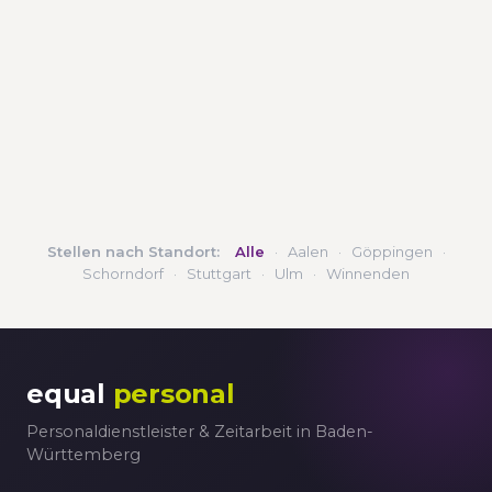
Stellen nach Standort:
Alle
·
Aalen
·
Göppingen
·
Schorndorf
·
Stuttgart
·
Ulm
·
Winnenden
equal
personal
Personaldienstleister & Zeitarbeit in Baden-
Württemberg