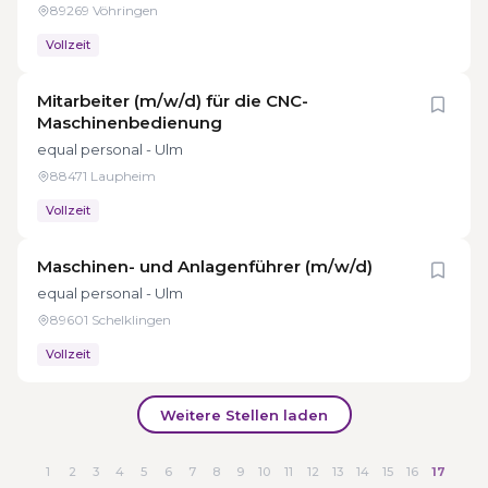
89269 Vöhringen
Vollzeit
Mitarbeiter (m/w/d) für die CNC-
Maschinenbedienung
equal personal - Ulm
88471 Laupheim
Vollzeit
Maschinen- und Anlagenführer (m/w/d)
equal personal - Ulm
89601 Schelklingen
Vollzeit
Weitere Stellen laden
1
2
3
4
5
6
7
8
9
10
11
12
13
14
15
16
17