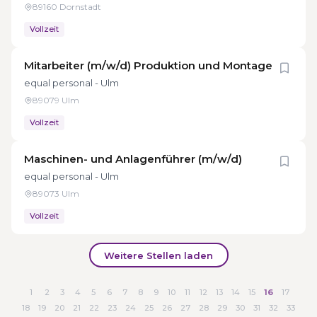
89160 Dornstadt
Vollzeit
Mitarbeiter (m/w/d) Produktion und Montage
equal personal - Ulm
89079 Ulm
Vollzeit
Maschinen- und Anlagenführer (m/w/d)
equal personal - Ulm
89073 Ulm
Vollzeit
Weitere Stellen laden
1
2
3
4
5
6
7
8
9
10
11
12
13
14
15
16
17
18
19
20
21
22
23
24
25
26
27
28
29
30
31
32
33