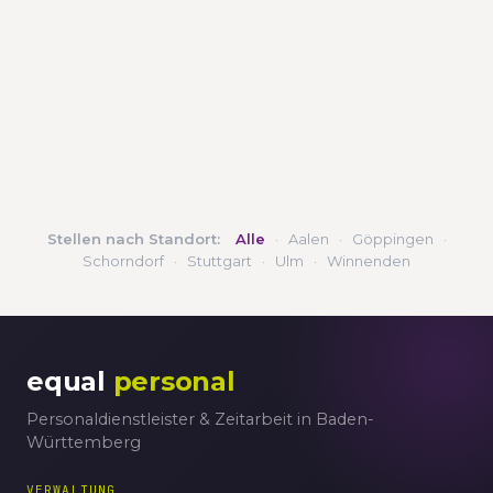
Stellen nach Standort:
Alle
·
Aalen
·
Göppingen
·
Schorndorf
·
Stuttgart
·
Ulm
·
Winnenden
equal
personal
Personaldienstleister & Zeitarbeit in Baden-
Württemberg
VERWALTUNG