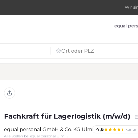
Wir si
equal per
Fachkraft für Lagerlogistik (m/w/d)
equal personal GmbH & Co. KG Ulm
4,6
kunun
Alle Stellen bei equal personal Ulm →