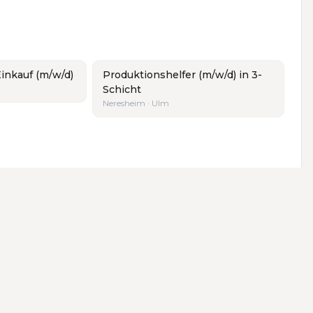
inkauf (m/w/d)
Produktionshelfer (m/w/d) in 3-
Schicht
Neresheim · Ulm
lm
·
Winnenden
RBEITNEHMER
FOLGEN SIE UNS