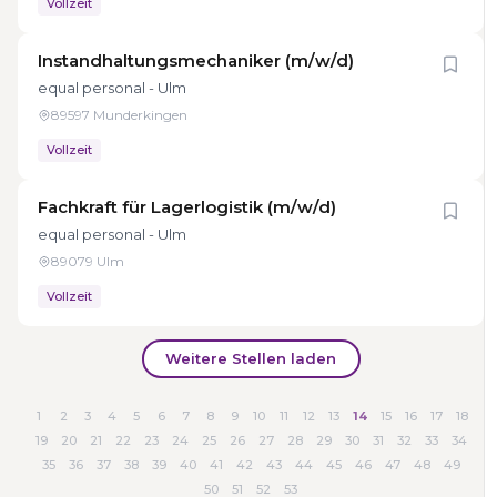
Vollzeit
Instandhaltungsmechaniker (m/w/d)
equal personal - Ulm
89597 Munderkingen
Vollzeit
Fachkraft für Lagerlogistik (m/w/d)
equal personal - Ulm
89079 Ulm
Vollzeit
Weitere Stellen laden
1
2
3
4
5
6
7
8
9
10
11
12
13
14
15
16
17
18
19
20
21
22
23
24
25
26
27
28
29
30
31
32
33
34
35
36
37
38
39
40
41
42
43
44
45
46
47
48
49
50
51
52
53