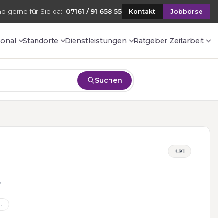
nd gerne für Sie da:
07161 / 91 658 55
Kontakt
Jobbörse
sonal
Standorte
Dienstleistungen
Ratgeber Zeitarbeit
Suchen
KI
u