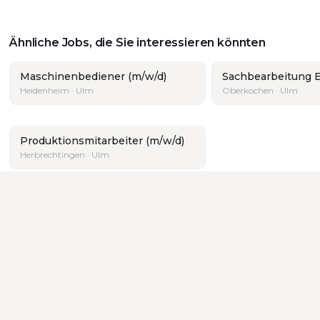
Ähnliche Jobs, die Sie interessieren könnten
Maschinenbediener (m/w/d)
Sachbearbeitung E
Heidenheim · Ulm
Oberkochen · Ulm
Produktionsmitarbeiter (m/w/d)
Herbrechtingen · Ulm
andort:
Alle
·
Aalen
·
Göppingen
·
Schorndorf
·
Stuttgart
·
U
NS
DIENSTLEISTUNGEN
FÜR A