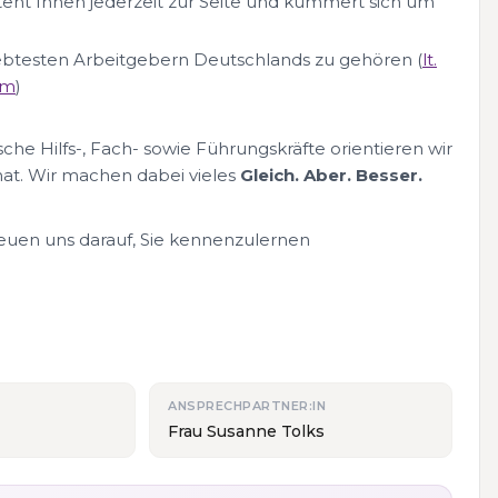
teht Ihnen jederzeit zur Seite und kümmert sich um
liebtesten Arbeitgebern Deutschlands zu gehören (
lt.
om
)
che Hilfs-, Fach- sowie Führungskräfte orientieren wir
at. Wir machen dabei vieles
Gleich. Aber. Besser.
reuen uns darauf, Sie kennenzulernen
ANSPRECHPARTNER:IN
Frau Susanne Tolks