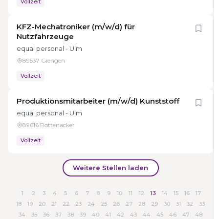
Vollzeit
KFZ-Mechatroniker (m/w/d) für
Nutzfahrzeuge
equal personal - Ulm
89537 Giengen
Vollzeit
Produktionsmitarbeiter (m/w/d) Kunststoff
equal personal - Ulm
89616 Rottenacker
Vollzeit
Weitere Stellen laden
1
2
3
4
5
6
7
8
9
10
11
12
13
14
15
16
17
18
19
20
21
22
23
24
25
26
27
28
29
30
31
32
33
34
35
36
37
38
39
40
41
42
43
44
45
46
47
48