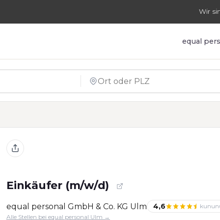
Wir si
equal per
Einkäufer (m/w/d)
equal personal GmbH & Co. KG Ulm
4,6
kunun
Alle Stellen bei equal personal Ulm →