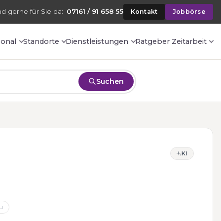
nd gerne für Sie da:
07161 / 91 658 55
Kontakt
Jobbörse
sonal
Standorte
Dienstleistungen
Ratgeber Zeitarbeit
Suchen
KI
u