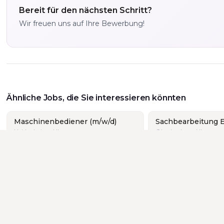
Bereit für den nächsten Schritt?
Wir freuen uns auf Ihre Bewerbung!
Ähnliche Jobs, die Sie interessieren könnten
Maschinenbediener (m/w/d)
Sachbearbeitung E
Heidenheim · Ulm
Oberkochen · Ulm
Produktionsmitarbeiter (m/w/d)
Herbrechtingen · Ulm
andort:
Alle
·
Aalen
·
Göppingen
·
Schorndorf
·
Stuttgart
·
U