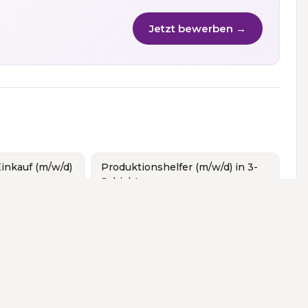
Jetzt bewerben →
inkauf (m/w/d)
Produktionshelfer (m/w/d) in 3-
Schicht
Neresheim · Ulm
lm
·
Winnenden