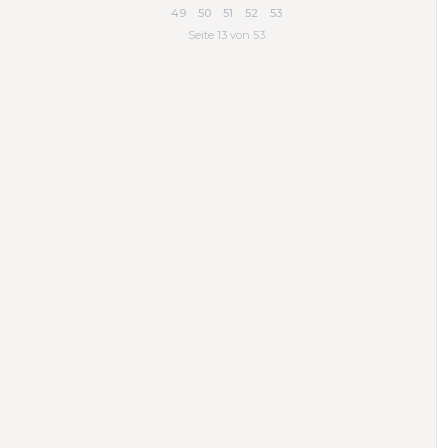
49
50
51
52
53
Seite 13 von 53