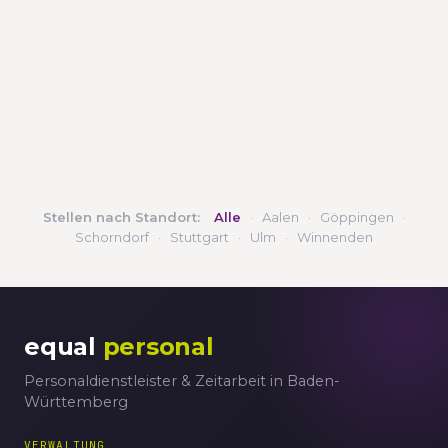
Stellen nach Standort:
Alle
·
Aalen
·
Göppingen
·
Schorndorf
·
Stuttgart
·
Ulm
·
Winnenden
equal
personal
Personaldienstleister & Zeitarbeit in Baden-
Württemberg
VERWALTUNG