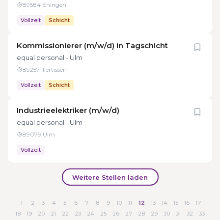
89584 Ehingen
Vollzeit
Schicht
Kommissionierer (m/w/d) in Tagschicht
equal personal - Ulm
89257 Illertissen
Vollzeit
Schicht
Industrieelektriker (m/w/d)
equal personal - Ulm
89079 Ulm
Vollzeit
Weitere Stellen laden
1
2
3
4
5
6
7
8
9
10
11
12
13
14
15
16
17
18
19
20
21
22
23
24
25
26
27
28
29
30
31
32
33