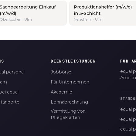
Sachbearbeitung Einkauf
Produktionshelfer (m/w/d)
(m/w/d)
in 3-Schicht
Oberkochen · Ulm
Neresheim · Ulm
NS
DIENSTLEISTUNGEN
FÜR A
equal p
al personal
Jobbörse
Arbeit
eam
Für Unternehmen
bei equal
Akademie
STANDO
Standorte
Lohnabrechnung
equal p
Vermittlung von
Pflegekräften
equal 
equal 