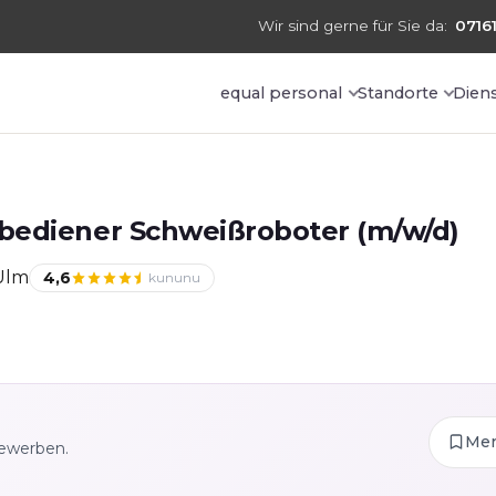
Wir sind gerne für Sie da:
07161
equal personal
Standorte
Dien
bediener Schweißroboter (m/w/d)
Ulm
4,6
kununu
Me
bewerben.