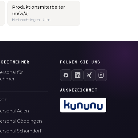
Produktionsmitarbeiter
(m/w/d)
Herbrechtingen · Ulm
RBEITNEHMER
FOLGEN SIE UNS
ersonal für
nehmer
AUSGEZEICHNET
RTE
ersonal Aalen
personal Göppingen
personal Schorndorf