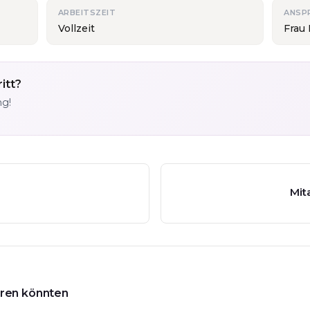
ARBEITSZEIT
ANSP
Vollzeit
Frau
itt?
ng!
Mit
ieren könnten