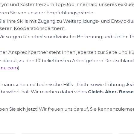
ym und kostenfrei zum Top-Job innerhalb unseres exklus
ieren Sie von unserer Empfehlungsprämie.
ie Ihre Skills mit Zugang zu Weiterbildungs- und Entwickl
eren Kooperationspartnern.
ir sorgen für arbeitsmedizinische Betreuung und stellen I
her Ansprechpartner steht Ihnen jederzeit zur Seite und k
lz darauf, zu den 10 beliebtesten Arbeitgebern Deutschland
nunu.com
)
ufmännische und technische Hilfs-, Fach- sowie Führungskrä
 bewährt hat. Wir machen dabei vieles
Gleich. Aber. Besse
n Sie sich jetzt! Wir freuen uns darauf, Sie kennenzulerne