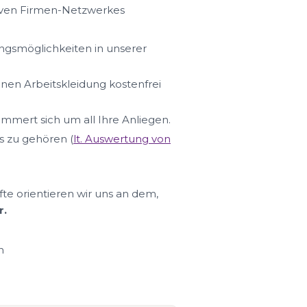
iven Firmen-Netzwerkes
ungsmöglichkeiten in unserer
hnen Arbeitskleidung kostenfrei
ümmert sich um all Ihre Anliegen.
s zu gehören (
lt. Auswertung von
fte orientieren wir uns an dem,
r.
n