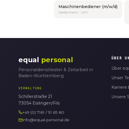
Maschinenbediener (m/w/d)
Heidenheim · Ulm
equal
personal
ÜBER U
Über equ
Personaldienstleister & Zeitarbeit in
Baden-Württemberg
Unser T
Karriere 
VERWALTUNG
Schillerstraße 21
Unsere 
73054 Eislingen/Fils
+49 (0) 7161 / 91 65 80
info@equal-personal.de