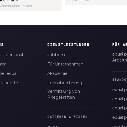
Oberkochen · Aalen
NS
DIENSTLEISTUNGEN
FÜR A
equal p
al personal
Jobbörse
Arbeit
eam
Für Unternehmen
bei equal
Akademie
STANDO
Standorte
Lohnabrechnung
equal p
Vermittlung von
Pflegekräften
equal 
equal 
equal p
RATGEBER & WISSEN
Blog
equal 