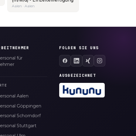
Aalen · Aalen
RBEITNEHMER
FOLGEN SIE UNS
ersonal für
nehmer
AUSGEZEICHNET
RTE
ersonal Aalen
personal Göppingen
personal Schorndorf
ersonal Stuttgart
personal Ulm