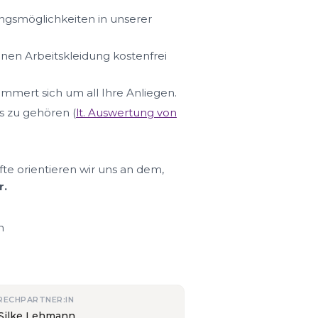
ungsmöglichkeiten in unserer
hnen Arbeitskleidung kostenfrei
ümmert sich um all Ihre Anliegen.
s zu gehören (
lt. Auswertung von
fte orientieren wir uns an dem,
r.
n
RECHPARTNER:IN
 Silke Lehmann