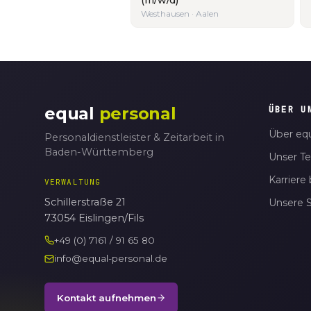
Westhausen · Aalen
equal
personal
ÜBER U
Über equ
Personaldienstleister & Zeitarbeit in
Baden-Württemberg
Unser T
Karriere 
VERWALTUNG
Schillerstraße 21
Unsere 
73054 Eislingen/Fils
+49 (0) 7161 / 91 65 80
info@equal-personal.de
Kontakt aufnehmen