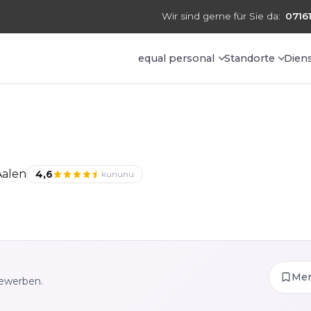
Wir sind gerne für Sie da:
07161
equal personal
Standorte
Dien
Aalen
4,6
kununu
Me
bewerben.