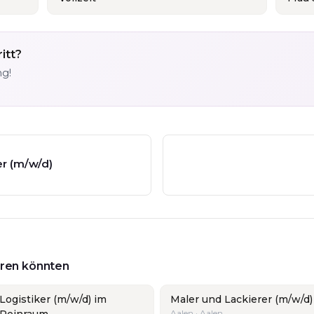
itt?
ng!
r (m/w/d)
ieren könnten
Logistiker (m/w/d) im
Maler und Lackierer (m/w/d)
Reinraum
Aalen · Aalen