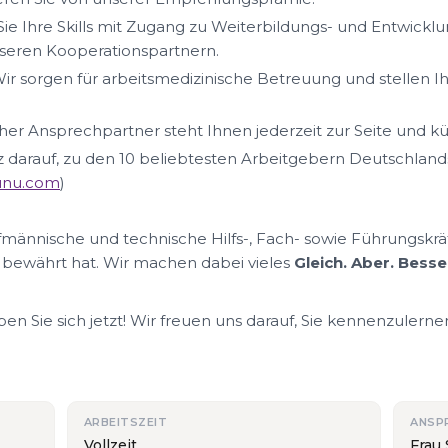
ie Ihre Skills mit Zugang zu Weiterbildungs- und Entwickl
eren Kooperationspartnern.
ir sorgen für arbeitsmedizinische Betreuung und stellen I
her Ansprechpartner steht Ihnen jederzeit zur Seite und k
lz darauf, zu den 10 beliebtesten Arbeitgebern Deutschland
nunu.com
)
ufmännische und technische Hilfs-, Fach- sowie Führungskrä
 bewährt hat. Wir machen dabei vieles
Gleich. Aber. Besse
n Sie sich jetzt! Wir freuen uns darauf, Sie kennenzulerne
ARBEITSZEIT
ANSP
Vollzeit
Frau