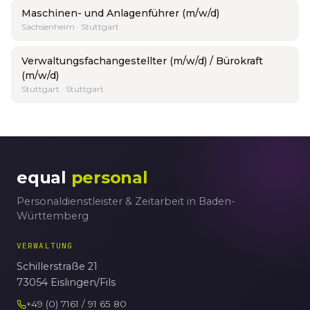
Maschinen- und Anlagenführer (m/w/d)
Sachsenheim · Stuttgart
Verwaltungsfachangestellter (m/w/d) / Bürokraft
(m/w/d)
Stuttgart · Stuttgart
equal
personal
Personaldienstleister & Zeitarbeit in Baden-
Württemberg
VERWALTUNG
Schillerstraße 21
73054 Eislingen/Fils
+49 (0) 7161 / 91 65 80