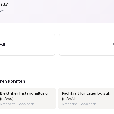
itt?
ng!
/d)
ieren könnten
Elektriker Instandhaltung
Fachkraft für Lagerlogistik
(m/w/d)
(m/w/d)
Kirchheim · Göppingen
Kirchheim · Göppingen