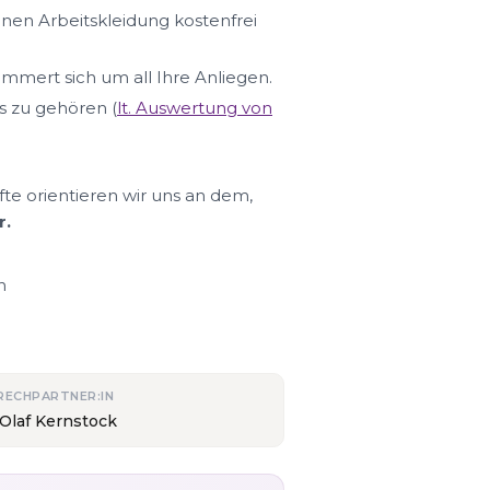
hnen Arbeitskleidung kostenfrei
ümmert sich um all Ihre Anliegen.
s zu gehören (
lt. Auswertung von
fte orientieren wir uns an dem,
r.
n
RECHPARTNER:IN
 Olaf Kernstock