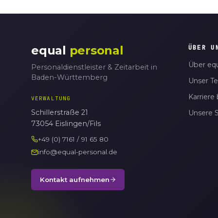
equal
personal
ÜBER U
Über equ
Personaldienstleister & Zeitarbeit in
Baden-Württemberg
Unser T
Karriere 
VERWALTUNG
Schillerstraße 21
Unsere 
73054 Eislingen/Fils
+49 (0) 7161 / 91 65 80
info@equal-personal.de
Kontakt aufnehmen