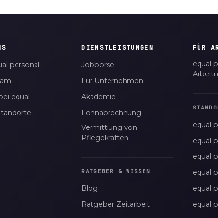
NS
DIENSTLEISTUNGEN
FÜR A
equal p
al personal
Jobbörse
Arbeit
eam
Für Unternehmen
bei equal
Akademie
STANDO
Standorte
Lohnabrechnung
equal p
Vermittlung von
Pflegekräften
equal 
equal 
equal p
RATGEBER & WISSEN
Blog
equal 
Ratgeber Zeitarbeit
equal 