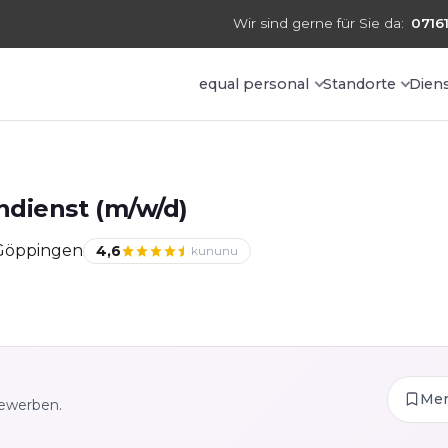
Wir sind gerne für Sie da:
07161
equal personal
Standorte
Dien
ndienst (m/w/d)
 Göppingen
4,6
kununu
Me
bewerben.