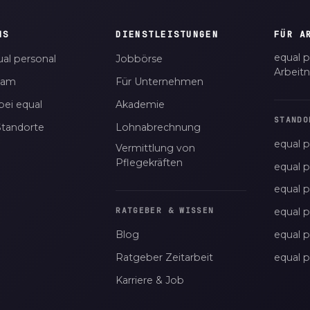
NS
DIENSTLEISTUNGEN
FÜR A
equal p
al personal
Jobbörse
Arbeit
eam
Für Unternehmen
bei equal
Akademie
STANDO
Standorte
Lohnabrechnung
equal p
Vermittlung von
Pflegekräften
equal 
equal 
equal p
RATGEBER & WISSEN
Blog
equal 
Ratgeber Zeitarbeit
equal 
Karriere & Job