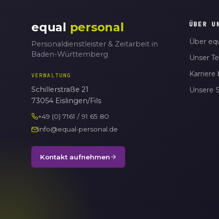
equal
personal
ÜBER U
Über equ
Personaldienstleister & Zeitarbeit in
Baden-Württemberg
Unser T
Karriere 
VERWALTUNG
Schillerstraße 21
Unsere 
73054 Eislingen/Fils
+49 (0) 7161 / 91 65 80
info@equal-personal.de
Kontakt aufnehmen