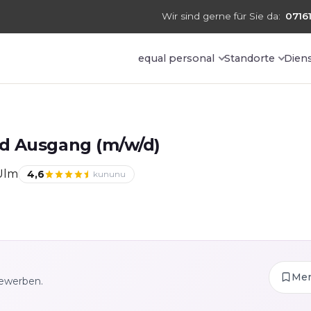
Wir sind gerne für Sie da:
07161
equal personal
Standorte
Dien
d Ausgang (m/w/d)
Ulm
4,6
kununu
Me
bewerben.