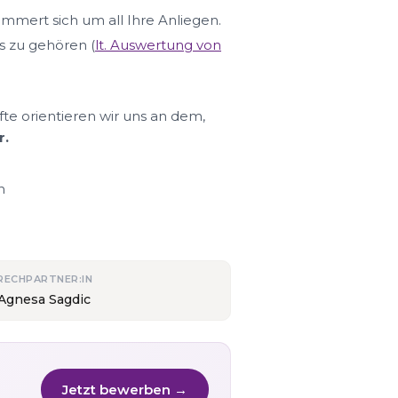
ümmert sich um all Ihre Anliegen.
s zu gehören (
lt. Auswertung von
fte orientieren wir uns an dem,
r.
n
RECHPARTNER:IN
 Agnesa Sagdic
Jetzt bewerben →