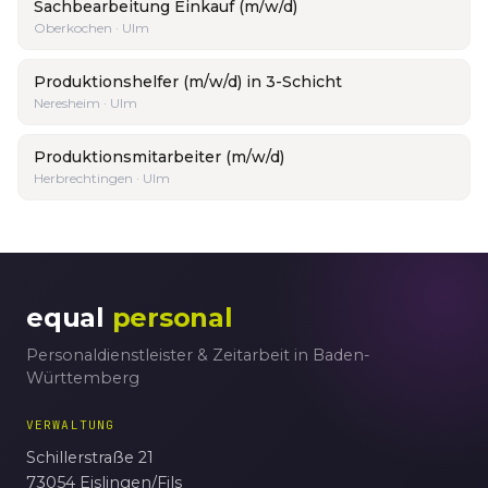
Sachbearbeitung Einkauf (m/w/d)
Oberkochen · Ulm
Produktionshelfer (m/w/d) in 3-Schicht
Neresheim · Ulm
Produktionsmitarbeiter (m/w/d)
Herbrechtingen · Ulm
equal
personal
Personaldienstleister & Zeitarbeit in Baden-
Württemberg
VERWALTUNG
Schillerstraße 21
73054 Eislingen/Fils