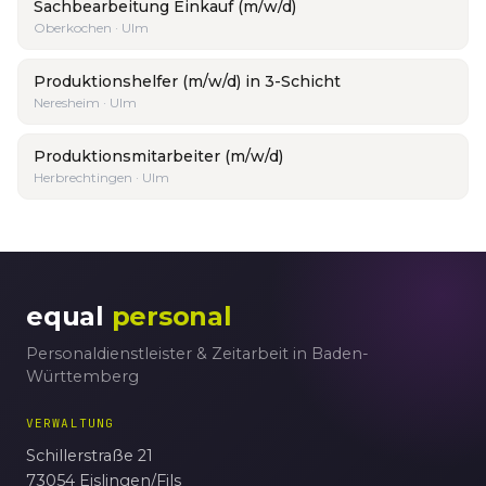
Sachbearbeitung Einkauf (m/w/d)
Oberkochen · Ulm
Produktionshelfer (m/w/d) in 3-Schicht
Neresheim · Ulm
Produktionsmitarbeiter (m/w/d)
Herbrechtingen · Ulm
equal
personal
Personaldienstleister & Zeitarbeit in Baden-
Württemberg
VERWALTUNG
Schillerstraße 21
73054 Eislingen/Fils