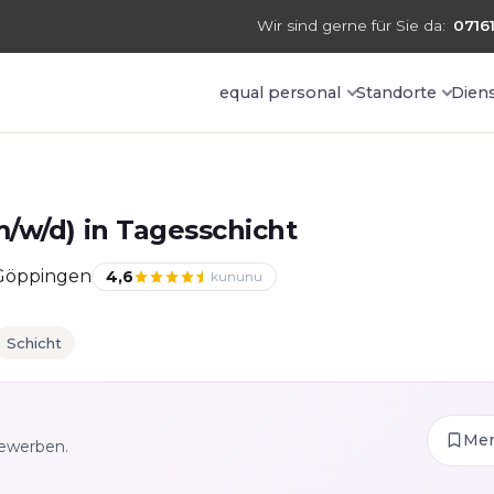
Wir sind gerne für Sie da:
07161
equal personal
Standorte
Dien
/w/d) in Tagesschicht
 Göppingen
4,6
kununu
Schicht
Me
bewerben.