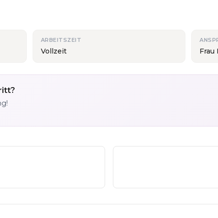
ARBEITSZEIT
ANSP
Vollzeit
Frau
itt?
ng!