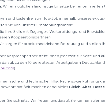
:
Wir ermöglichen langfristige Einsätze bei renommierte
ym und kostenfrei zum Top-Job innerhalb unseres exklus
ieren Sie von unserer Empfehlungsprämie.
ie Ihre Skills mit Zugang zu Weiterbildungs- und Entwickl
eren Kooperationspartnern.
ir sorgen für arbeitsmedizinische Betreuung und stellen I
her Ansprechpartner steht Ihnen jederzeit zur Seite und k
lz darauf, zu den 10 beliebtesten Arbeitgebern Deutschland
nunu.com
)
ufmännische und technische Hilfs-, Fach- sowie Führungskrä
 bewährt hat. Wir machen dabei vieles
Gleich. Aber. Besse
n Sie sich jetzt! Wir freuen uns darauf, Sie kennenzulerne