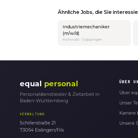
Ähnliche Jobs, die Sie interess
Industriemechaniker
(m/w/d)
Aichwald · Göppingen
equal
personal
ÜBER U
Über equ
Personaldienstleister & Zeitarbeit in
Baden-Württemberg
Unser T
Karriere 
VERWALTUNG
Schillerstraße 21
Unsere 
73054 Eislingen/Fils