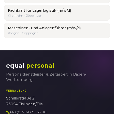
Fachkraft für Lagerlogistik (m/w/d)
Kirchheim · Göppingen
Maschinen- und Anlagenführer (m/w/d)
Köngen · Göppingen
equal
personal
Personaldienstleister & Zeitarbeit in Baden-
Württemberg
VERWALTUNG
Schillerstraße 21
73054 Eislingen/Fils
+49 (0) 7161 / 91 65 80