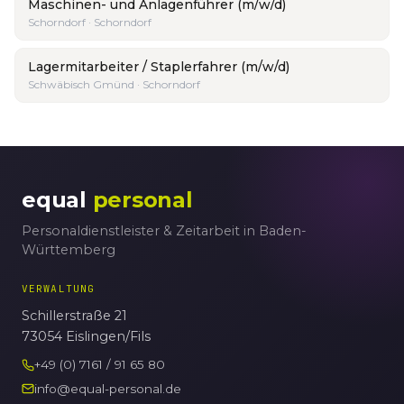
Maschinen- und Anlagenführer (m/w/d)
Schorndorf · Schorndorf
Lagermitarbeiter / Staplerfahrer (m/w/d)
Schwäbisch Gmünd · Schorndorf
equal
personal
Personaldienstleister & Zeitarbeit in Baden-
Württemberg
VERWALTUNG
Schillerstraße 21
73054 Eislingen/Fils
+49 (0) 7161 / 91 65 80
info@equal-personal.de