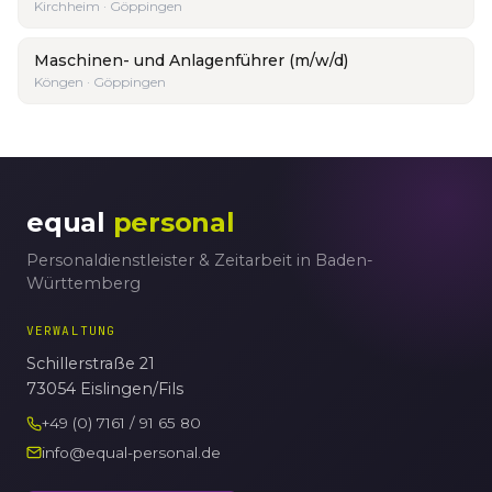
Kirchheim · Göppingen
Maschinen- und Anlagenführer (m/w/d)
Köngen · Göppingen
equal
personal
Personaldienstleister & Zeitarbeit in Baden-
Württemberg
VERWALTUNG
Schillerstraße 21
73054 Eislingen/Fils
+49 (0) 7161 / 91 65 80
info@equal-personal.de