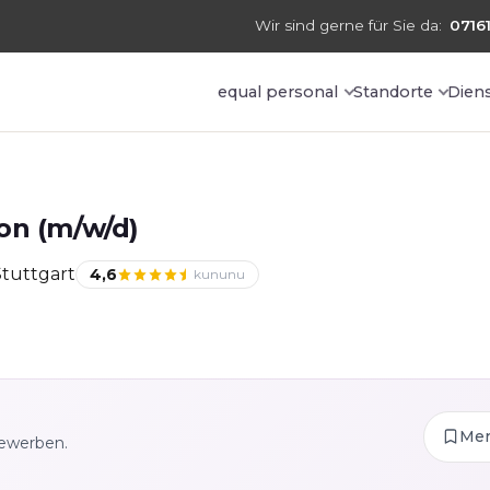
Wir sind gerne für Sie da:
07161
equal personal
Standorte
Dien
on (m/w/d)
tuttgart
4,6
kununu
Me
bewerben.