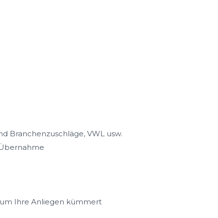
 und Branchenzuschläge, VWL usw.
te Übernahme
it um Ihre Anliegen kümmert