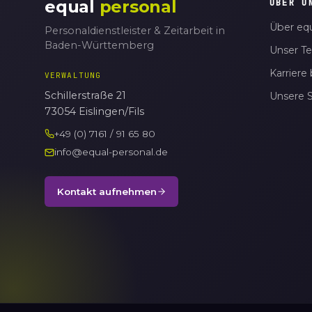
equal
personal
ÜBER U
Über equ
Personaldienstleister & Zeitarbeit in
Baden-Württemberg
Unser T
Karriere 
VERWALTUNG
Schillerstraße 21
Unsere 
73054 Eislingen/Fils
+49 (0) 7161 / 91 65 80
info@equal-personal.de
Kontakt aufnehmen