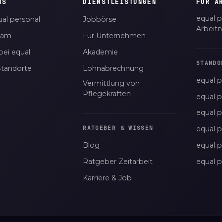
NS
DIENSTLEISTUNGEN
FÜR A
equal p
al personal
Jobbörse
Arbeit
eam
Für Unternehmen
bei equal
Akademie
STANDO
Standorte
Lohnabrechnung
equal p
Vermittlung von
Pflegekräften
equal 
equal 
equal p
RATGEBER & WISSEN
Blog
equal 
Ratgeber Zeitarbeit
equal 
Karriere & Job