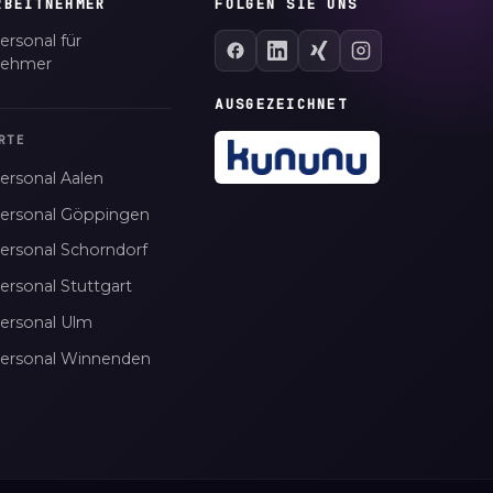
RBEITNEHMER
FOLGEN SIE UNS
ersonal für
nehmer
AUSGEZEICHNET
RTE
ersonal Aalen
personal Göppingen
personal Schorndorf
ersonal Stuttgart
personal Ulm
personal Winnenden