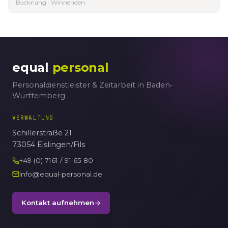
Backnang · Winnenden
equal
personal
Personaldienstleister & Zeitarbeit in Baden-
Württemberg
VERWALTUNG
Schillerstraße 21
73054 Eislingen/Fils
+49 (0) 7161 / 91 65 80
info@equal-personal.de
Kontakt aufnehmen