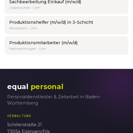
Sachbearbeitung Einkauf (m/w/d)
Oberkochen · Ulm
Produktionshelfer (m/w/d) in 3-Schicht
Neresheim · Ulm
Produktionsmitarbeiter (m/w/d)
Herbrechtingen · Ulm
equal
personal
Personaldienstleister & Zeitarbeit in Baden-
Württemberg
VERWALTUNG
Schillerstraße 21
73054 Eislingen/Fils