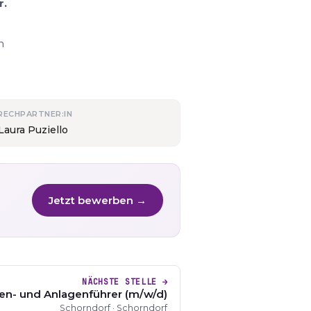
r.
n
RECHPARTNER:IN
Laura Puziello
Jetzt bewerben →
NÄCHSTE STELLE →
en- und Anlagenführer (m/w/d)
Schorndorf · Schorndorf