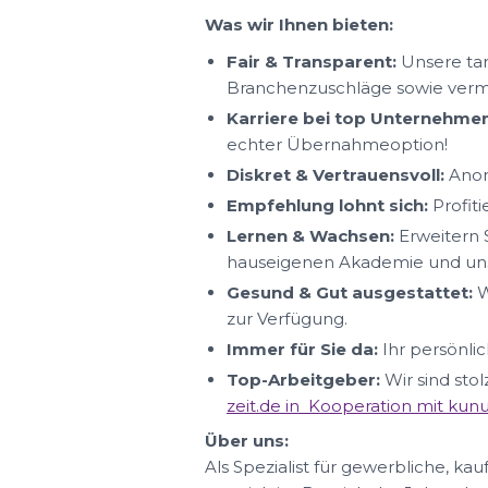
Was wir Ihnen bieten:
Fair & Transparent:
Unsere tar
Branchenzuschläge sowie ver
Karriere bei top Unternehmen
echter Übernahmeoption!
Diskret & Vertrauensvoll:
Anon
Empfehlung lohnt sich:
Profit
Lernen & Wachsen:
Erweitern S
hauseigenen Akademie und uns
Gesund & Gut ausgestattet:
W
zur Verfügung.
Immer für Sie da:
Ihr persönlic
Top-Arbeitgeber:
Wir sind sto
zeit.de in Kooperation mit ku
Über uns:
Als Spezialist für gewerbliche, ka