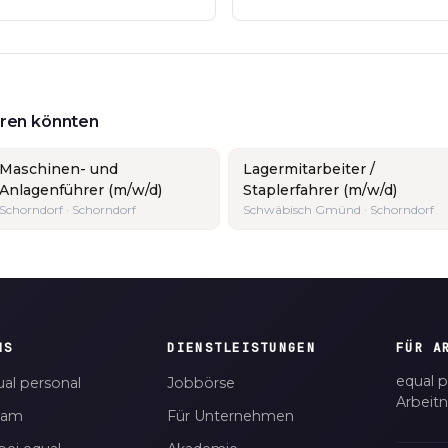
ieren könnten
Maschinen- und
Lagermitarbeiter /
Anlagenführer (m/w/d)
Staplerfahrer (m/w/d)
Schorndorf · Schorndorf
Schwäbisch Gmünd · Schorndorf
NS
DIENSTLEISTUNGEN
FÜR A
equal p
al personal
Jobbörse
Arbeit
eam
Für Unternehmen