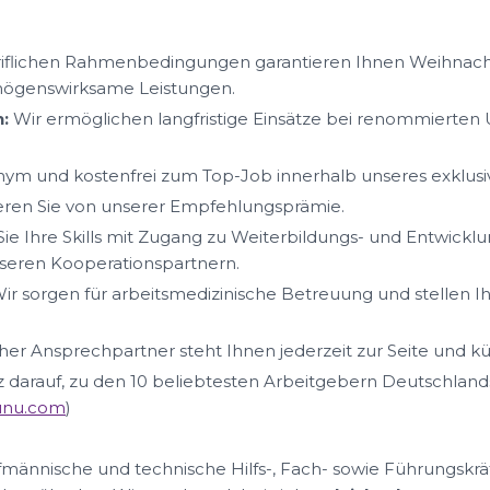
iflichen Rahmenbedingungen garantieren Ihnen Weihnacht
mögenswirksame Leistungen.
:
Wir ermöglichen langfristige Einsätze bei renommierte
ym und kostenfrei zum Top-Job innerhalb unseres exklus
ieren Sie von unserer Empfehlungsprämie.
ie Ihre Skills mit Zugang zu Weiterbildungs- und Entwickl
eren Kooperationspartnern.
ir sorgen für arbeitsmedizinische Betreuung und stellen I
her Ansprechpartner steht Ihnen jederzeit zur Seite und k
lz darauf, zu den 10 beliebtesten Arbeitgebern Deutschland
nunu.com
)
ufmännische und technische Hilfs-, Fach- sowie Führungskrä