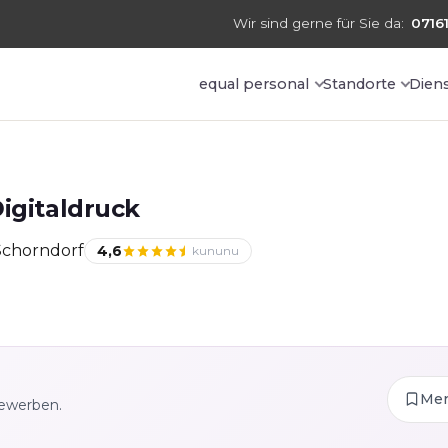
Wir sind gerne für Sie da:
07161
equal personal
Standorte
Dien
Digitaldruck
Schorndorf
4,6
kununu
Me
bewerben.