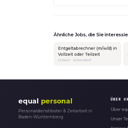
Ähnliche Jobs, die Sie interess
Entgeltabrechner (m/w/d) in
Vollzeit oder Teilzeit
Urbach · Schorndorf
equal
personal
ÜBER U
Über equ
Personaldienstleister & Zeitarbeit in
Baden-Württemberg
Unser T