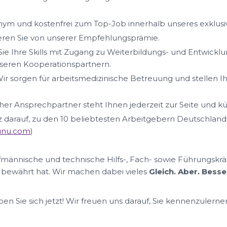
ym und kostenfrei zum Top-Job innerhalb unseres exklus
ieren Sie von unserer Empfehlungsprämie.
ie Ihre Skills mit Zugang zu Weiterbildungs- und Entwickl
eren Kooperationspartnern.
ir sorgen für arbeitsmedizinische Betreuung und stellen I
her Ansprechpartner steht Ihnen jederzeit zur Seite und k
lz darauf, zu den 10 beliebtesten Arbeitgebern Deutschland
nunu.com
)
ufmännische und technische Hilfs-, Fach- sowie Führungskrä
 bewährt hat. Wir machen dabei vieles
Gleich. Aber. Besse
n Sie sich jetzt! Wir freuen uns darauf, Sie kennenzulerne