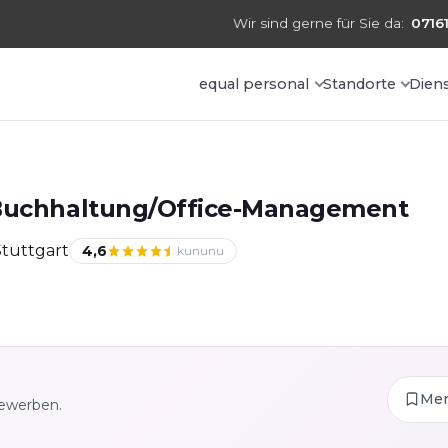
Wir sind gerne für Sie da:
07161
equal personal
Standorte
Dien
 Buchhaltung/Office-Management
tuttgart
4,6
kununu
Me
bewerben.