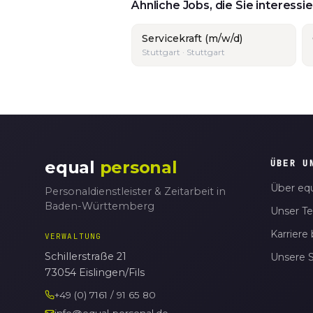
Ähnliche Jobs, die Sie interess
Servicekraft (m/w/d)
Stuttgart · Stuttgart
equal
personal
ÜBER U
Über equ
Personaldienstleister & Zeitarbeit in
Baden-Württemberg
Unser T
Karriere 
VERWALTUNG
Schillerstraße 21
Unsere 
73054 Eislingen/Fils
+49 (0) 7161 / 91 65 80