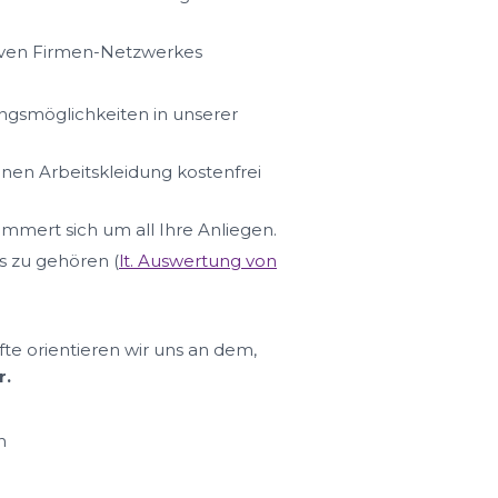
iven Firmen-Netzwerkes
ungsmöglichkeiten in unserer
hnen Arbeitskleidung kostenfrei
ümmert sich um all Ihre Anliegen.
s zu gehören (
lt. Auswertung von
fte orientieren wir uns an dem,
r.
n