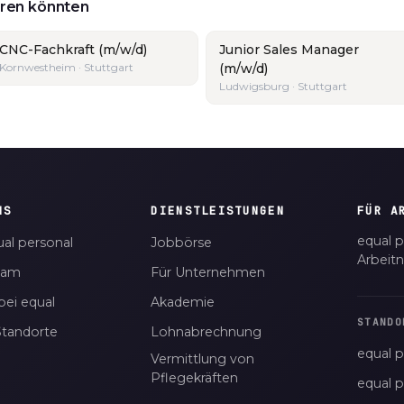
ieren könnten
CNC-Fachkraft (m/w/d)
Junior Sales Manager
Kornwestheim · Stuttgart
(m/w/d)
Ludwigsburg · Stuttgart
NS
DIENSTLEISTUNGEN
FÜR A
equal p
al personal
Jobbörse
Arbeit
eam
Für Unternehmen
bei equal
Akademie
STANDO
Standorte
Lohnabrechnung
equal p
Vermittlung von
Pflegekräften
equal 