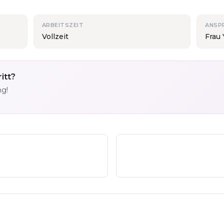
ARBEITSZEIT
ANSP
Vollzeit
Frau
itt?
ng!