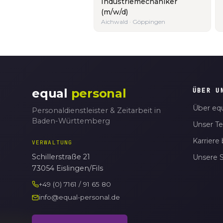
Industriemechaniker
(m/w/d)
Aichwald · Göppingen
equal
personal
ÜBER U
Über equ
Personaldienstleister & Zeitarbeit in
Baden-Württemberg
Unser T
Karriere 
VERWALTUNG
Schillerstraße 21
Unsere 
73054 Eislingen/Fils
+49 (0) 7161 / 91 65 80
info@equal-personal.de