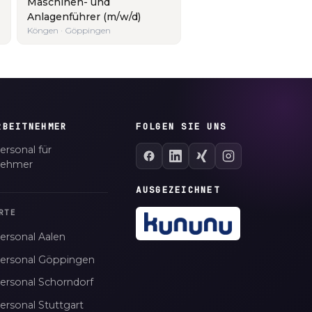
Maschinen- und
Anlagenführer (m/w/d)
Köngen · Göppingen
RBEITNEHMER
FOLGEN SIE UNS
ersonal für
nehmer
AUSGEZEICHNET
RTE
ersonal Aalen
personal Göppingen
personal Schorndorf
ersonal Stuttgart