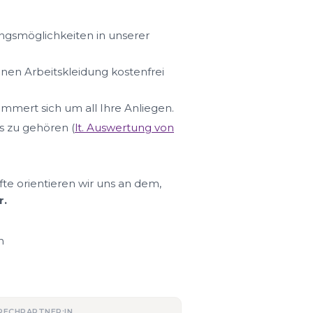
ungsmöglichkeiten in unserer
hnen Arbeitskleidung kostenfrei
ümmert sich um all Ihre Anliegen.
s zu gehören (
lt. Auswertung von
fte orientieren wir uns an dem,
r.
n
RECHPARTNER:IN