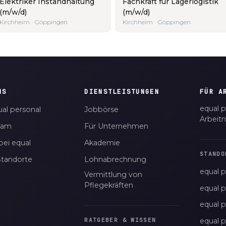
Elektriker Instandhaltung
Fachkraft für Lagerlogistik
(m/w/d)
(m/w/d)
Kirchheim · Göppingen
Kirchheim · Göppingen
NS
DIENSTLEISTUNGEN
FÜR A
equal p
al personal
Jobbörse
Arbeit
eam
Für Unternehmen
bei equal
Akademie
STANDO
Standorte
Lohnabrechnung
equal p
Vermittlung von
Pflegekräften
equal 
equal 
equal p
RATGEBER & WISSEN