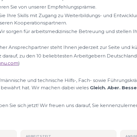
ieren Sie von unserer Empfehlungsprämie.
ie Ihre Skills mit Zugang zu Weiterbildungs- und Entwickl
eren Kooperationspartnern.
ir sorgen für arbeitsmedizinische Betreuung und stellen I
her Ansprechpartner steht Ihnen jederzeit zur Seite und k
lz darauf, zu den 10 beliebtesten Arbeitgebern Deutschland
nunu.com
)
ufmännische und technische Hilfs-, Fach- sowie Führungskrä
 bewährt hat. Wir machen dabei vieles
Gleich. Aber. Besse
n Sie sich jetzt! Wir freuen uns darauf, Sie kennenzulerne
ARBEITSZEIT
ANSP