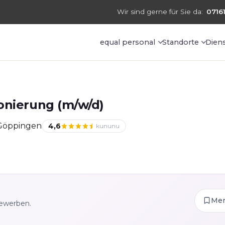
Wir sind gerne für Sie da:
07161
equal personal
Standorte
Dien
onierung (m/w/d)
 Göppingen
4,6
kununu
Me
bewerben.