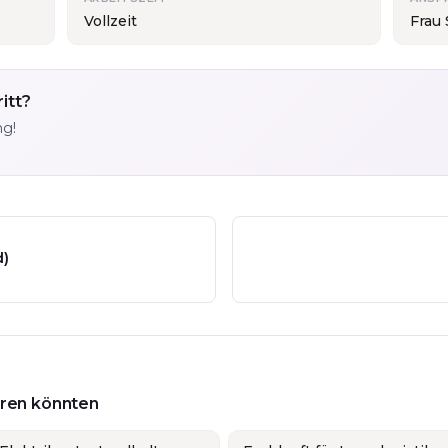
Vollzeit
Frau 
itt?
ng!
d)
ieren könnten