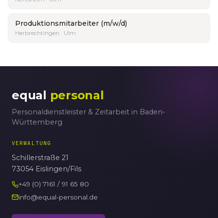
Produktionsmitarbeiter (m/w/d)
Herbrechtingen · Ulm
equal
personal
Personaldienstleister & Zeitarbeit in Baden-
Württemberg
VERWALTUNG
Schillerstraße 21
73054 Eislingen/Fils
+49 (0) 7161 / 91 65 80
info@equal-personal.de