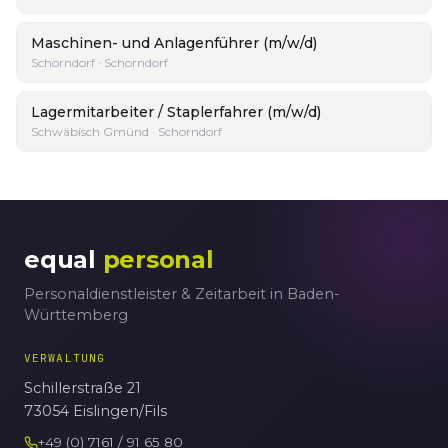
Maschinen- und Anlagenführer (m/w/d)
Schorndorf · Schorndorf
Lagermitarbeiter / Staplerfahrer (m/w/d)
Schwäbisch Gmünd · Schorndorf
equal
personal
Personaldienstleister & Zeitarbeit in Baden-
Württemberg
VERWALTUNG
Schillerstraße 21
73054 Eislingen/Fils
+49 (0) 7161 / 91 65 80