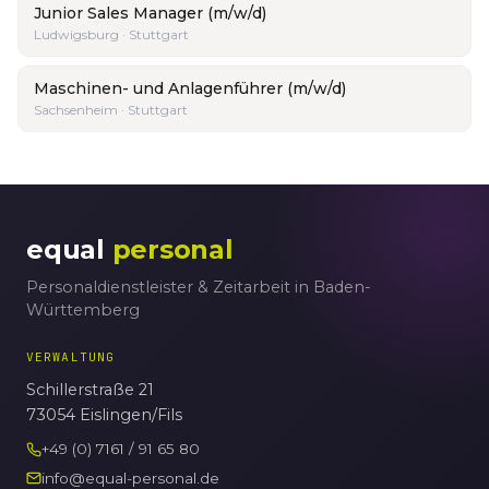
Junior Sales Manager (m/w/d)
Ludwigsburg · Stuttgart
Maschinen- und Anlagenführer (m/w/d)
Sachsenheim · Stuttgart
equal
personal
Personaldienstleister & Zeitarbeit in Baden-
Württemberg
VERWALTUNG
Schillerstraße 21
73054 Eislingen/Fils
+49 (0) 7161 / 91 65 80
info@equal-personal.de