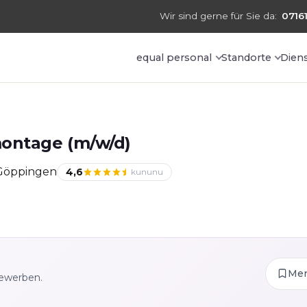
Wir sind gerne für Sie da:
07161
equal personal
Standorte
Dien
ontage (m/w/d)
 Göppingen
4,6
kununu
Me
bewerben.