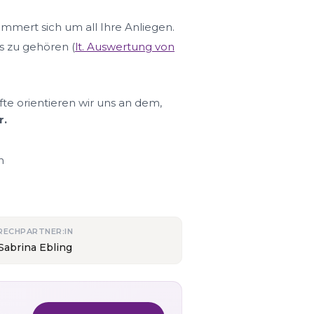
ümmert sich um all Ihre Anliegen.
s zu gehören (
lt. Auswertung von
fte orientieren wir uns an dem,
r.
n
RECHPARTNER:IN
Sabrina Ebling