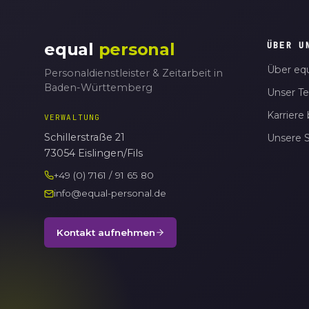
equal
personal
ÜBER U
Über equ
Personaldienstleister & Zeitarbeit in
Baden-Württemberg
Unser T
Karriere 
VERWALTUNG
Schillerstraße 21
Unsere 
73054 Eislingen/Fils
+49 (0) 7161 / 91 65 80
info@equal-personal.de
Kontakt aufnehmen