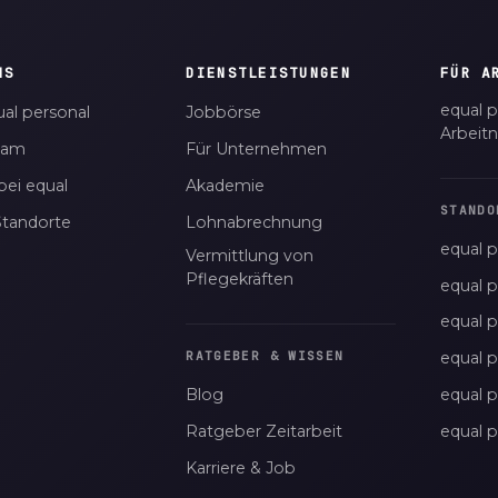
NS
DIENSTLEISTUNGEN
FÜR A
equal p
al personal
Jobbörse
Arbeit
eam
Für Unternehmen
bei equal
Akademie
STANDO
Standorte
Lohnabrechnung
equal p
Vermittlung von
Pflegekräften
equal 
equal 
equal p
RATGEBER & WISSEN
Blog
equal 
Ratgeber Zeitarbeit
equal 
Karriere & Job