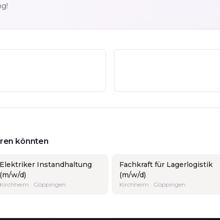
ng!
ieren könnten
Elektriker Instandhaltung
Fachkraft für Lagerlogistik
(m/w/d)
(m/w/d)
Kirchheim · Göppingen
Kirchheim · Göppingen