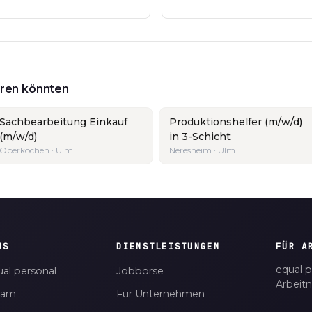
ieren könnten
Sachbearbeitung Einkauf
Produktionshelfer (m/w/d)
(m/w/d)
in 3-Schicht
Oberkochen · Ulm
Neresheim · Ulm
NS
DIENSTLEISTUNGEN
FÜR A
equal p
al personal
Jobbörse
Arbeit
eam
Für Unternehmen