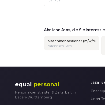
Ulm · Ulm
Ähnliche Jobs, die Sie interess
Maschinenbediener (m/w/d)
Heidenheim · Ulm
equal
personal
ÜBER U
Über equ
Personaldienstleister & Zeitarbeit in
Baden-Württemberg
Unser T