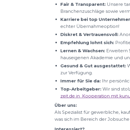
Fair & Transparent:
Unsere tar
Branchenzuschläge sowie ver
Karriere bei top Unternehmen
echter Übernahmeoption!
Diskret & Vertrauensvoll:
Anon
Empfehlung lohnt sich:
Profit
Lernen & Wachsen:
Erweitern S
hauseigenen Akademie und uns
Gesund & Gut ausgestattet:
W
zur Verfügung.
Immer für Sie da:
Ihr persönlic
Top-Arbeitgeber:
Wir sind sto
zeit.de in Kooperation mit ku
Über uns:
Als Spezialist für gewerbliche, ka
was sich im Bereich der Jobsuche
Interessiert?