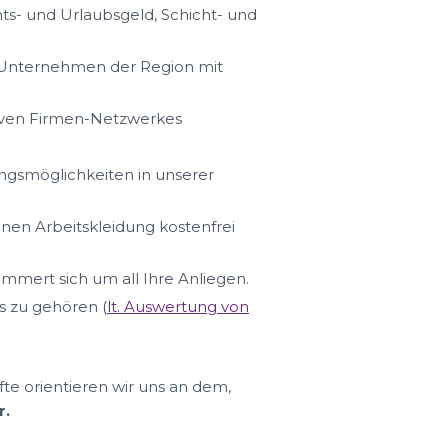
s- und Urlaubsgeld, Schicht- und
n Unternehmen der Region mit
iven Firmen-Netzwerkes
ungsmöglichkeiten in unserer
hnen Arbeitskleidung kostenfrei
ümmert sich um all Ihre Anliegen.
s zu gehören (
lt. Auswertung von
fte orientieren wir uns an dem,
r.