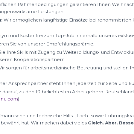
iflichen Rahmenbedingungen garantieren Ihnen Weihnacht
mögenswirksame Leistungen.
:
Wir ermöglichen langfristige Einsätze bei renommierte
ym und kostenfrei zum Top-Job innerhalb unseres exklus
ieren Sie von unserer Empfehlungsprämie.
ie Ihre Skills mit Zugang zu Weiterbildungs- und Entwickl
eren Kooperationspartnern.
ir sorgen für arbeitsmedizinische Betreuung und stellen I
her Ansprechpartner steht Ihnen jederzeit zur Seite und k
lz darauf, zu den 10 beliebtesten Arbeitgebern Deutschland
nunu.com
)
ufmännische und technische Hilfs-, Fach- sowie Führungskrä
 bewährt hat. Wir machen dabei vieles
Gleich. Aber. Besse