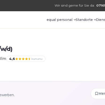
Wir sind gerne für Sie da:
07161
equal personal
Standorte
Dien
w/d)
Ulm
4,6
kununu
Me
bewerben.