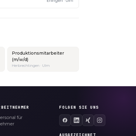
Ehingen · Ulm
Produktionsmitarbeiter
(m/w/d)
Herbrechtingen · Ulm
RBEITNEHMER
FOLGEN SIE UNS
ersonal für
nehmer
AUSGEZEICHNET